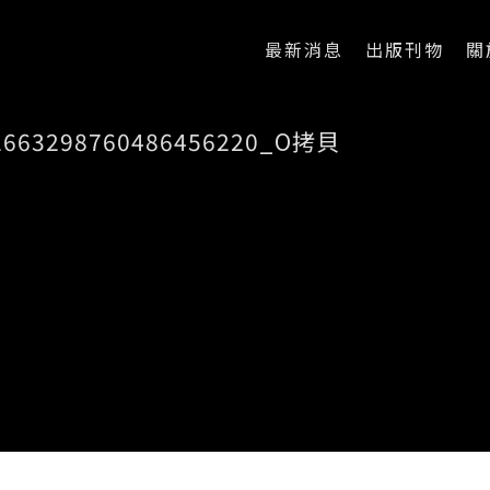
最新消息
出版刊物
關
_2663298760486456220_O拷貝