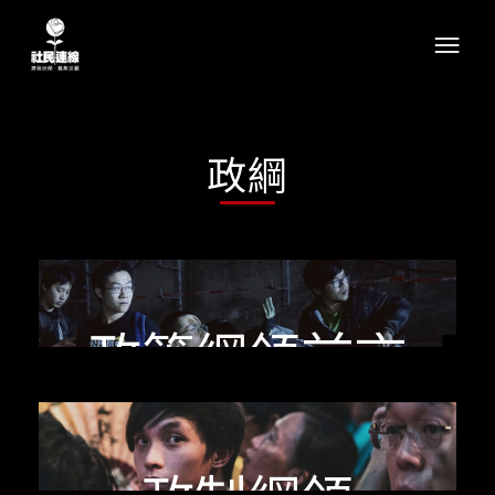
政綱
政策綱領前言