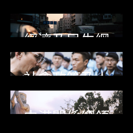
政制綱領
經濟及民生綱
領
社會政策及人
權綱領
中港關係綱領