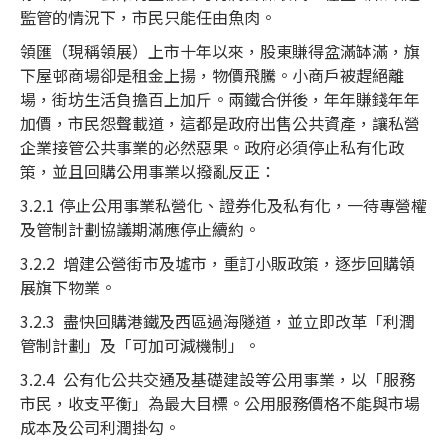
監管的情況下，市民只能任由魚肉。
領匯（現稱領展）上市十年以來，股東賺得盆滿缽滿，旗
下屋邨商場卻是租金上揚，物價飛騰。小商戶被趕絕離
場，街坊生活負擔百上加斤。兩鐵合併後，年年賺錢年年
加價，市民怨聲載道，這都是政府出售公共資產，讓私營
企業接管公共事業的必然惡果。政府必須停止私有化政
策，並且回購公用事業以撥亂反正：
3.2.1 停止公用事業私營化、證券化及私有化，一待專營權
及管制計劃協議期滿應停止續約。
3.2.2 增建公營街市及墟市，重訂小販政策，逐步回購領
展旗下物業。
3.2.3 盡快回購港鐵及西區過海隧道，並立即改革「利潤
管制計劃」及「可加可減機制」。
3.2.4 公有化公共交通及基礎建設等公用事業，以「服務
市民，收支平衡」為最大目標。公用服務價格不能與市場
成本及公司利潤掛勾。