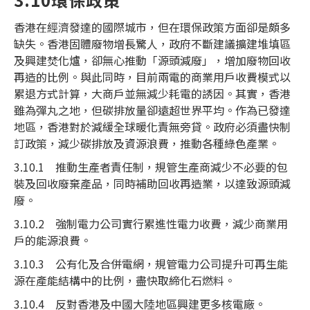
香港在經濟發達的國際城市，但在環保政策方面卻是頗多
缺失。香港固體廢物增長驚人，政府不斷建議擴建堆填區
及興建焚化爐，卻無心推動「源頭減廢」，增加廢物回收
再造的比例。與此同時，目前兩電的商業用戶收費模式以
累退方式計算，大商戶並無減少耗電的誘因。其實，香港
雖為彈丸之地，但碳排放量卻遠超世界平均。作為已發達
地區，香港對於減緩全球暖化責無旁貸。政府必須盡快制
訂政策，減少碳排放及資源浪費，推動各種綠色產業。
3.10.1 推動生產者責任制，規管生產商減少不必要的包
裝及回收廢棄產品，同時補助回收再造業，以達致源頭減
廢。
3.10.2 強制電力公司實行累進性電力收費，減少商業用
戶的能源浪費。
3.10.3 公有化及合併電網，規管電力公司提升可再生能
源在產能結構中的比例，盡快取締化石燃料。
3.10.4 反對香港及中國大陸地區興建更多核電廠。