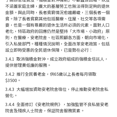
不涵蓋家庭主婦，廣大的基層勞工也無法得到足夠的退休
金額。與此同時，長者貧窮情況愈趨嚴峻，三個長者一個
貧。除了長者貧窮其他包括醫療、住屋、社交等各項需
要，也是一個有尊嚴的退休生活所必須的元素。面對人口
老化，特區政府的回應仍然是堅持「大市場、小政府」原
則，在醫療，安老院舍、社區照顧各方面，朝向市場化，
引入私營部門。種種情況說明，全面改革安老政策，包括
設立即時受惠的全民退休保障，已是勢在必行：
3.4.1 取消強積金對沖。成立政府組成的強積金信託人，
提供管理費低廉的服務。
3.4.2 推行全民養老金，供65歲以上長者每月領取
$3500。
3.4.3 大幅增加資助安老院舍宿位，停止推動安老院舍私
營化。
3.4.4 全面修訂《安老院規例》，加強監管不良私營安老
院舍及殘疾人士院舍，保証院舍服務質素。