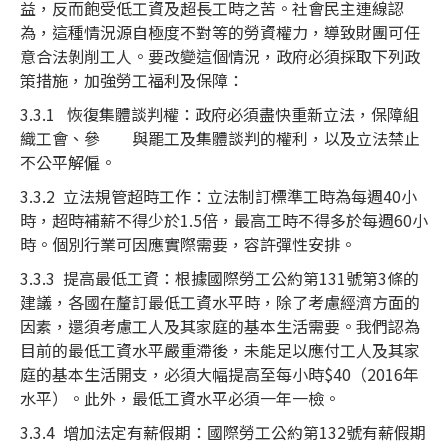
益，反而飽受低工資及超長工時之苦。社會民主連線認
為，這種情況源自極度不對等的勞資權力，導致財團可任
意合法剝削工人。要改變這個情況，政府必須採取下列政
策措施，加強勞工福利及保障：
3.3.1 恢復集體談判權：政府必須盡快重新立法，保障組
織工會、參 與罷工及集體談判的權利，以及立法禁止
不公平解僱。
3.3.2 立法規管超時工作：立法制訂標準工時為每週40小
時，超時補薪不得少於1.5倍，最高工時不得多於每週60小
時。個別行業可因應實際需要，容許彈性安排。
3.3.3 提高最低工資：根據國際勞工公約第131號第3條的
建議，各國在釐訂最低工資水平時，除了考慮經濟方面的
因素，還須考慮工人及其家庭的基本生活需要。我們認為
目前的最低工資水平嚴重滯後，未能足以應付工人及其家
庭的基本生活開支，必須大幅提高至每小時$40（2016年
水平）。此外，最低工資水平必須一年一檢。
3.3.4 增加法定有薪假期：國際勞工公約第132號有薪假期