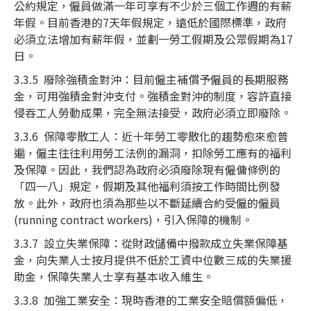
公約規定，僱員做滿一年可享有不少於三個工作週的有薪
年假。目前香港的7天年假規定，遠低於國際標準，政府
必須立法增加有薪年假，並劃一勞工假期及公眾假期為17
日。
3.3.5 廢除強積金對沖：目前僱主補償予僱員的長期服務
金，可用強積金對沖支付。強積金對沖的制度，容許直接
侵吞工人勞動成果，完全無法接受，政府必須立即廢除。
3.3.6 保障零散工人：近十年勞工零散化的趨勢愈來愈普
遍，僱主往往利用勞工法例的漏洞，扣除勞工應有的福利
及保障。因此，我們認為政府必須廢除現有僱傭條例的
「四一八」規定，假期及其他福利須按工作時間比例發
放。此外，政府也須為那些以不斷延續合約受僱的僱員
(running contract workers)，引入保障的機制。
3.3.7 設立失業保障：從財政儲備中撥款成立失業保障基
金，向失業人士按月提供不低於工資中位數三成的失業援
助金，保障失業人士享有基本收入維生。
3.3.8 加強工業安全：現時香港的工業安全賠償額偏低，