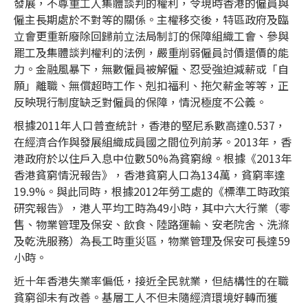
發展，不尊重工人集體談判的權利，令現時香港的僱員與
僱主長期處於不對等的關係。主權移交後，特區政府及臨
立會更重新廢除回歸前立法局制訂的保障組織工會、參與
罷工及集體談判權利的法例，嚴重削弱僱員討價還價的能
力。金融風暴下，無數僱員被解僱、忍受強迫減薪或「自
願」離職、無償超時工作、剋扣福利、拖欠薪金等等，正
反映現行制度缺乏對僱員的保障，情況極度不公義。
根據2011年人口普查統計，香港的堅尼系數高達0.537，
在經濟合作與發展組織成員國之間位列前茅。2013年，香
港政府於以住戶入息中位數50%為貧窮線。根據《2013年
香港貧窮情況報告》，香港貧窮人口為134萬，貧窮率達
19.9%。與此同時，根據2012年勞工處的《標準工時政策
研究報告》，港人平均工時為49小時，其中六大行業（零
售、物業管理及保安、飲食、陸路運輸、安老院舍、洗滌
及乾洗服務）為長工時重災區，物業管理及保安可長達59
小時。
近十年香港失業率偏低，接近全民就業，但結構性的在職
貧窮卻未有改善。基層工人不但未隨經濟環境好轉而獲