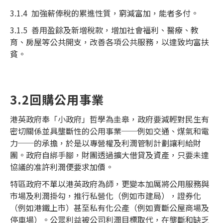
3.1.4 加強薪俸稅的累進性質，窮減富加，能者多付。
3.1.5 善用盈餘及新增稅款，增加社會福利、醫療、教
育、房屋等公共開支，改善各項公共服務，以達致均富扶
貧。
3.2回購公用事業
港英政府奉「小政府」哲學為圭皋，政府要減輕對民生有
密切關係並具壟斷性的公用事業──例如交通、煤氣和電
力──的承擔，於是以專營權及利潤管制計劃讓利給財
團。政府自綁手腳，財團透過擴大借貸及資產，只要未達
協議的准許利潤便要求加價。
特區政府不單以港英政府為師，更變本加厲將公用服務與
市場及利潤掛勾，推行私營化（例如市建局），證券化
（例如港鐵上市）甚至私有化公產（例如賣斷公屋商場及
停車場）。公眾利益被公司利潤目標取代，在壟斷和缺乏