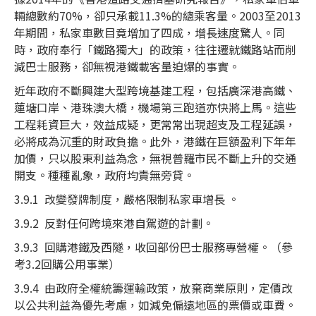
輛總數約70%，卻只承載11.3%的總乘客量。2003至2013
年期間，私家車數目竟增加了四成，增長速度驚人。同
時，政府奉行「鐵路獨大」的政策，往往遷就鐵路站而削
減巴士服務，卻無視港鐵載客量迫爆的事實。
近年政府不斷興建大型跨境基建工程，包括廣深港高鐵、
蓮塘口岸、港珠澳大橋，機場第三跑道亦快將上馬。這些
工程耗資巨大，效益成疑，更常常出現超支及工程延誤，
必將成為沉重的財政負擔。此外，港鐵在巨額盈利下年年
加價，只以股東利益為念，無視普羅市民不斷上升的交通
開支。種種亂象，政府均責無旁貸。
3.9.1 改變發牌制度，嚴格限制私家車增長 。
3.9.2 反對任何跨境來港自駕遊的計劃。
3.9.3 回購港鐵及西隧，收回部份巴士服務專營權。（參
考3.2回購公用事業）
3.9.4 由政府全權統籌運輸政策，放棄商業原則，定價改
以公共利益為優先考慮，如減免偏遠地區的票價或車費。