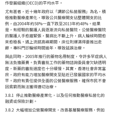
作發展組織(OECD)的平均水平。
尤有甚者，近十幾年政府以「調節公私營服務」為名，積
極推動醫療產業化，導致公共醫療開支佔整體開支的比
例，由2004年約58%一直下跌至2013年約48%。結果
是，有經驗的醫護人員逐漸流向私營醫院，公營醫療醫院
的醫護人手愈趨緊張，醫病比不斷上升，病人輪候時間愈
來愈極長。遇上流感高峰期間，床位則爆滿得要推出走
廊。專科門診輪候時間逾年，導致延誤治療。
與此同時，2005年推行的藥物名冊制度，令許多罕症病人
無法負擔藥費。負責審批工作的藥物諮詢委員會欠缺透明
度，新藥的審批速度也十分緩慢。其實，香港社會非常富
庶，政府有能力增加醫療開支至貼近已發展國家的平均水
平。政府有責任提供全面的公營醫療服務，確保市民不會
因貧窮而無法獲得適切治療。
3.8.1 停止推動醫療產業化，以及任何推動醫療私營化的
融資或保險計劃。
3.8.2 大幅增加公營醫療開支，改善基層醫療服務，例如