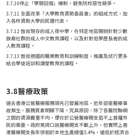
3.7.10停止「學額回撥」機制，避免院校惡性競爭。
3.7.11 全面改革「大學教育資助委員會」的組成方式，加
入各所資助大學的民選代表。
3.7.12 倣效現存的成人夜中學，在特定地區開辦針對少數
族裔社群的成人中文教育課程，以及針對低學歷長者的成
人教育課程。
3.7.13 倣效德國的職業教育和訓練制度，推廣及試行更多
結合學徒培訓和課堂教育的課程。
3.8醫療政策
過去香港公營醫療服務領先已發展地區，近年卻是醫療事
故頻生，服務質素明顯下降。究其原因，除了各醫院聯網
之間的資源嚴重不均，便在於公營醫療開支追不上普羅市
民的需要。政府常誇口說醫療開支不斷上升，但實際上香
港醫療開支長年徘徊於本地生產總值5.4%，遠低於經濟合