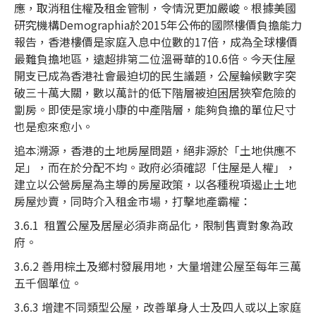
應，取消租住權及租金管制，令情況更加嚴峻。根據美國
研究機構Demographia於2015年公佈的國際樓價負擔能力
報告，香港樓價是家庭入息中位數的17倍，成為全球樓價
最難負擔地區，遠超排第二位溫哥華的10.6倍。今天住屋
開支已成為香港社會最迫切的民生議題，公屋輪候數字突
破三十萬大關，數以萬計的低下階層被迫困居狹窄危險的
劏房。即使是家境小康的中產階層，能夠負擔的單位尺寸
也是愈來愈小。
追本溯源，香港的土地房屋問題，絕非源於「土地供應不
足」，而在於分配不均。政府必須確認「住屋是人權」，
建立以公營房屋為主導的房屋政策，以各種稅項遏止土地
房屋炒賣，同時介入租金市場，打擊地產霸權：
3.6.1 租置公屋及居屋必須非商品化，限制售賣對象為政
府。
3.6.2 善用棕土及鄉村發展用地，大量增建公屋至每年三萬
五千個單位。
3.6.3 增建不同類型公屋，改善單身人士及四人或以上家庭