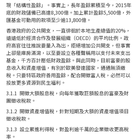
現「結構性盈餘」。事實上，長年盈餘累積至今，2015年
底的財政儲備已高達8,300億。加上累計盈餘5,500億，外
匯基金可動用的款項至少逾13,800億。
香港政府的公共開支，一直徘徊於本地生產總值的20%，
遠遠低於經濟合作及發展組織（OECD）的平均比例。政
府高官往往推說要量入為出，拒絕增加公共開支，但事實
上卻是庫房滿瀉，以至要設立各種聲稱用以支付未來支出
基金，千方百計壓低財政盈餘。與此同時，目前富豪的股
息收入和資產增值，有別於歐美發達國家，通通無須繳
稅。只要特區政府善用盈餘，配合開徵富人稅，必然可以
投放更多資源到民生福利。
3.1.1 開徵大額股息稅，向每年獲取巨額股息的富豪及財
團徵收稅款。
3.1.2 開徵資產增值稅，針對短期及大額的資產增值項目
徵收稅款。
3.1.3 設立累進利得稅，對盈利逾千萬的企業徵收更高稅
率。