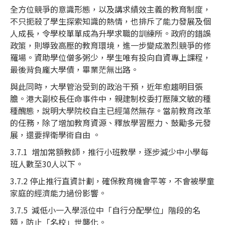
全方位競爭的意識形態，以及講求績效主義的教育制度，
不只扼殺了學生探索知識的熱情，也排斥了能力發展及個
人成長，令學校單單成為升學求職的訓練所。政府的錯誤
政策，則導致高壓的教育環境，進一步變成激烈競爭的修
羅場。資助學位僧多粥少，學生唯有投向自資專上課程，
最後背負龐大學債，畢業茫無出路。
與此同時，大學管治受到的政治干預，近年愈趨明目張
膽。港大副校長任命事件中，親建制校委打壓陳文敏的種
種醜態，說明大學院校自主已經蕩然無存。當前教育改革
的任務，除了增加教育資源、釋放學習壓力、鼓勵多元發
展，還要捍衛學術自由 。
3.7.1 增加常額教師，推行小班教學，逐步減少中小學每
班人數至30人以下。
3.7.2 停止推行直資計劃，確保教育機會平等，不會被學童
家庭的經濟能力過份影響。
3.7.5 減低小一入學派位中「自行分配學位」階段的名
額，防止「名校」世襲化。