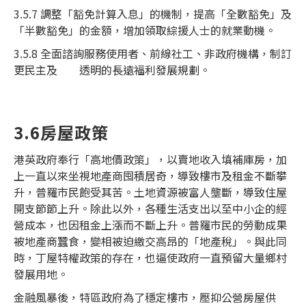
3.5.7 調整「豁免計算入息」的機制，提高「全數豁免」及
「半數豁免」的金額，增加領取綜援人士的就業動機。
3.5.8 全面諮詢服務使用者、前線社工、非政府機構，制訂
更民主及 透明的長遠福利發展規劃。
3.6房屋政策
港英政府奉行「高地價政策」，以賣地收入填補庫房，加
上一直以來坐視地產商囤積居奇，導致樓市及租金不斷攀
升，普羅市民飽受其苦。土地資源被富人壟斷，導致住屋
開支節節上升。除此以外，各種生活支出以至中小企的經
營成本，也因租金上漲而不斷上升。普羅市民的勞動成果
被地產商蠶食，變相被迫繳交高昂的「地產稅」。與此同
時，丁屋特權政策的存在，也逼使政府一直預留大量鄉村
發展用地。
金融風暴後，特區政府為了穩定樓市，壓抑公營房屋供