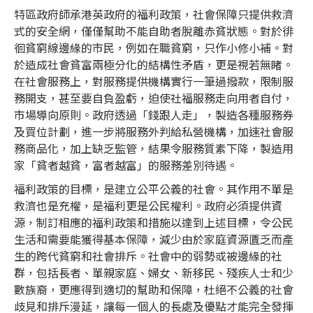
特區政府師承港英政府的福利政策，社會保障只提供救濟
式的安全網，僅僅幫助不能自助者脫離赤貧狀態。對於徘
徊貧窮線邊緣的市民，例如在職貧窮，只作小修小補。對
於造成社會貧富兩極分化的結構性矛盾，更是視若無睹。
在社會服務上，對服務提供機構實行一筆過撥款，限制服
務開支，甚至要自負盈虧，迫使社福服務走向用者自付，
市場導向原則。政府透過「錢跟人走」，製造各種服務券
及買位計劃，進一步將服務外判給私營機構，加速社會服
務商品化，加上缺乏監管，結果令服務質素下降，製造用
家「貧者越貧，富者越富」的服務差別待遇。
福利政策的目標，是建立公平公義的社會。其作用不單是
救濟也是充權，是福利更是公民權利。政府必須提供資
源，制訂相應的福利政策和措施以達到上述目標，令公民
生活和需要能獲得基本保障，減少由於家庭資源匱乏而產
生的跨代貧窮和社會排斥。社會中的弱勢或被邊緣的社
群，包括長者、單親家庭、婦女、新移民、殘疾人士和少
數族裔，更應得到適切的幫助和保障，杜絕不公義的社會
歧見和排斥漫延，讓每一個人的長處及優點才能完全發揮