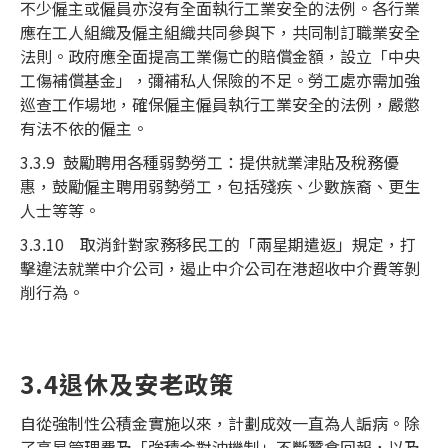
不少僱主或僱員亦沒有全面執行工業安全的法例。各行業
應在工人組織及僱主組織共同參與下，共同制訂職業安全
法則。政府應全面提高工業傷亡的賠償金額，設立「中央
工傷補償基金」，彌補私人保險的不足。勞工處亦需加強
巡查工作場地，確保僱主僱員執行工業安全的法例，嚴懲
有法不依的僱主。
3.3.9 鼓勵聘用各種弱勢勞工：提供就業津貼及稅務優
惠，鼓勵僱主聘用弱勢勞工，包括殘疾、少數族裔、更生
人士等等。
3.3.10 取消針對家務移民工的「兩星期遣返」規定，打
擊違法就業中介公司，遏止中介公司在港超收中介費等剝
削行為。
3.4退休及安老政策
自從強制性公積金實施以來，計劃成效一直為人詬病。除
了高昂管理費及「強積金對沖機制」不斷蠶食回報，以及