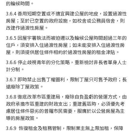
的輪候時間。
3.6.4 善用短期空置或不適宜興建公屋的地皮，設置過渡性
房屋；至於已空置的政府設施，如校舍或公務員宿舍，則
改建作過渡性房屋。
3.6.5 因屋宇署執法而被迫遷以及輪候公屋時間超過三年的
住戶，須安排入住過渡性房屋；如未能安排入住過渡性房
屋，則須提供居住條件相約於過渡性房屋的租金津貼。
3.6.6 停止歧視青年的分化策略，重新檢討非長者單身人士
計分制。
3.6.7 即時禁止出售丁權圖利，限制丁屋只可售予政府；長
遠廢除丁屋政策。
3.6.8 徹底改革市區重建局，廢除自負盈虧的營運方式，由
政府承擔市區重建的財政支出；重建舊區時，必須優先考
慮居住條件惡劣的普羅市民需要，服膺於以公營房屋為主
導的房屋政策。
3.6.9 恢復租金及租務管制，限制業主無上限加租，保障