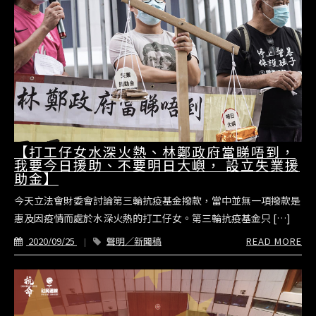
【打工仔女水深火熱、林鄭政府當睇唔到，
我要今日援助、不要明日大嶼， 設立失業援
助金】
今天立法會財委會討論第三輪抗疫基金撥款，當中並無一項撥款是
惠及因疫情而處於水深火熱的打工仔女。第三輪抗疫基金只 […]
2020/09/25
聲明／新聞稿
READ MORE