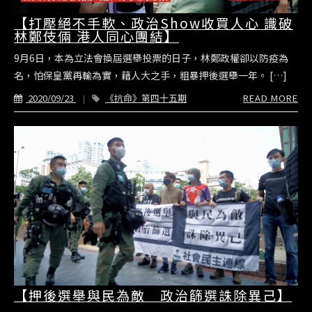
【打壓絕不手軟、政治Show收買人心 識破
林鄭伎倆 港人同心團結】
9月6日，本為立法會換屆選舉投票的日子，林鄭政權卻以防疫為
名，怕保皇黨再輸為實，藉人大之手，粗暴押後選舉一年。 […]
2020/09/23
《抗命》第四十五期
READ MORE
【押後選舉與民為敵 政治篩選誅除異己】