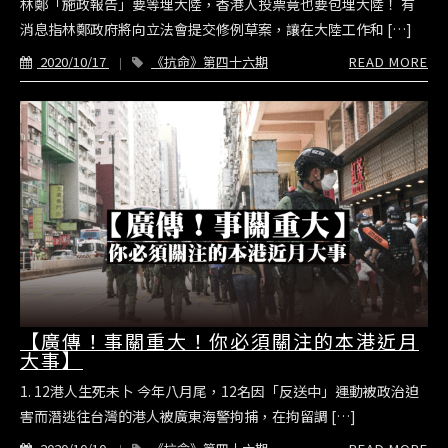
林鄭「施政報告」要等埋大陸，香港人投票竟也要包埋大陸！ 有
消息指林鄭政府將向立法會提交修例草案，讓在大陸工作和 […]
2020/10/17
《抗命》第四十六期
READ MORE
【廣傳！事關重大！你必須關注的本港近月
大事】
1. 12港人生死未卜 今年八月尾，12名因「反送中」運動被政治迫
害而潛逃往台灣的港人被廣東海警拘捕，在拘留調 […]