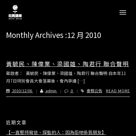
Monthly Archives :12 月 2010
黃毓民、陳偉業、梁國雄、陶君行 聯合聲明
敬啟者： 黃毓民、陳偉業、梁國雄、陶君行 聯合聲明 自本年11
月7日特別會員大會落幕後，會內爭議 […]
2010/12/06
admin
0
會務公告
READ MORE
近期文章
【一直堅持寫信、探監的人：因為佢哋係我朋友】