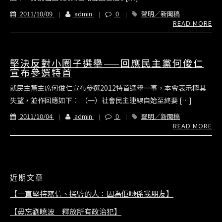
2011/10/09
admin
0
聲明／新聞稿
READ MORE
堅決反對小圈子選舉——回應民主黨何俊仁
宣布參選特首
就民主黨主席何俊仁宣布參選2012特首選舉一事，本會表示極其
失望，並作回應如下︰ （一）社會民主連線自始至終要 […]
2011/10/04
admin
0
聲明／新聞稿
READ MORE
近期文章
【一直堅持寫信、探監的人：因為佢哋係我朋友】
【毋忘劉曉波 釋放所有政治犯】