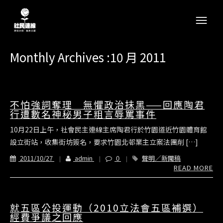
Monthly Archives :10 月 2011
不怕強詞奪理 無懼政治抺黑——回應陶君
行遭數名神秘男子粗言辱罵事件
10月22日上午，社會民主連線主席陶君行於竹園道近竹園體育館
設立街站，收集街坊簽名，要求竹園北邨業主立案法團削 […]
2011/10/27
admin
0
聲明／新聞稿
READ MORE
就五區公投運動（2010立法會五區補選）
經費爭議之回應