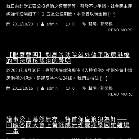
就日前針對五區公投運動之經費等等，引發不少爭議，社會民主連
線謹作澄清如下︰ 1. 五區公投期間，本會曾以現金撥 […]
2011/10/20
admin
0
聲明／新聞稿
READ MORE
【聯署聲明】對高等法院就外傭爭取居港權
的司法覆核裁決的聲明
於2011年9月30日，高等法院裁決現時《入境條例》拒絕外傭申請
居港權的規定，是違反基本法24條。 我們支持法 […]
2011/10/16
admin
0
聲明／新聞稿
READ MORE
議事公正蕩然無存 特首保皇狼狽為奸——
回應答問大會上曾鈺成無理驅逐梁國雄離場
一事