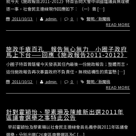
就今天《施政報告2011-2012》特首答問大會中梁國雄議員無理被
逐一事，社會民主連線現作回應如下︰ （一）曾 […]
2011/10/13
admin
0
聲明／新聞稿
READ MORE
施政千瘡百孔 報告無心無力 小圈子政府
馬上下台——回應《施政報告2011-2012》
小圈子特首曾蔭權今天發表其任內最後一份施政報告；整體而言，
這份施政報告再次暴露政府不負責任，無視結構性的貧富懸 […]
2011/10/12
admin
0
聲明／新聞稿
READ MORE
針對霍穎怡、黎素珊及陳維新出選2011年
區議會選舉之事特此公告
早前霍穎怡及黎素珊以社會民主連線會員名義參與2011年區議會
選舉，分別出選C26東區南豐選區及C […]