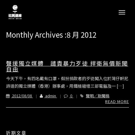
Monthly Archives :8 月 2012
聲援獨立媒體 譴責暴力歹徒 捍衛無價新聞
自由
今天下午，有四名戴有口罩，假扮捐款者的歹徒闖入位於灣仔軒尼
詩道的獨立媒體（香港）辦事處，用鐵槌破壞三部電腦及一 […]
2012/08/08
admin
0
聲明／新聞稿
READ MORE
近期文章