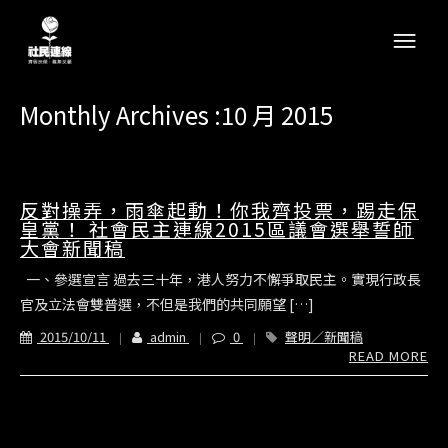
Monthly Archives :10 月 2015
反對操弄，雨傘起動！你我齊投票，踢走保
皇黨！ 社會民主連線2015區議會選舉誓師
大會新聞稿
一、參選宣言 過去三十年，港人努力不懈爭取民主。實現行政長
官及立法會雙普選，不但是我們的共同願望 […]
2015/10/11
admin
0
聲明／新聞稿
READ MORE