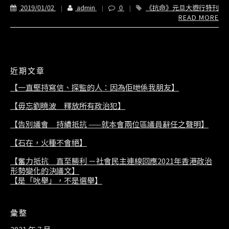
2019/01/02
admin
0
《抗命》元旦大遊行特刊
READ MORE
近期文章
【一直堅持寫信、探監的人：因為佢哋係我朋友】
【毋忘劉曉波 釋放所有政治犯】
【告別議會 持續抵抗 ——就本會兩位區議員辭任之聲明】
【石在，火種不會絕】
【奮力抵抗 直至勝利 －社會民主連線回應2021年香港政治
形勢變化的決議文】
【是「吮舉」，不是選舉】
彙整