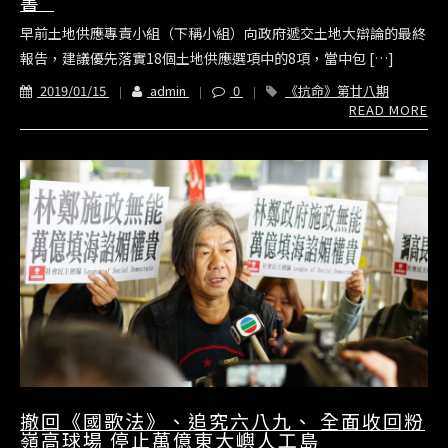
書
早前土地供應專責小組（下稱小組）向政府遞交土地大辯論的最終
報告，建議優先落實18個土地供應選項中的8項，當中包 […]
2019/01/15
admin
0
《抗命》第廿八期
READ MORE
撤回《國歌法》、追究六八九、 全面收回粉
嶺高球場 停止萬億東大嶼人工島