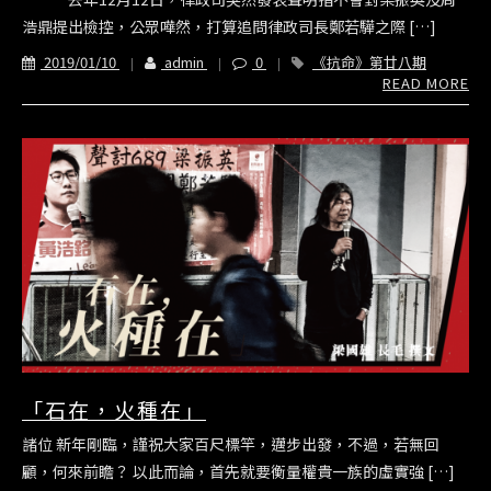
浩鼎提出檢控，公眾嘩然，打算追問律政司長鄭若驊之際 […]
2019/01/10
admin
0
《抗命》第廿八期
READ MORE
「石在，火種在」
諸位 新年剛臨，謹祝大家百尺標竿，邁步出發，不過，若無回
顧，何來前瞻？ 以此而論，首先就要衡量權貴一族的虛實強 […]