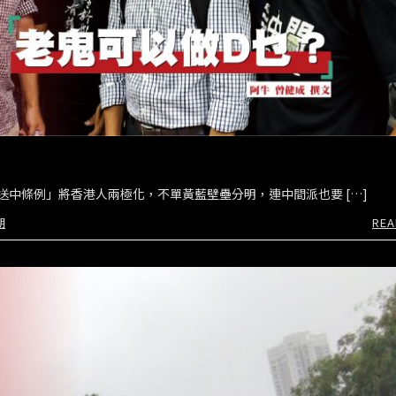
中條例」將香港人兩極化，不單黃藍壁壘分明，連中間派也要 […]
期
REA