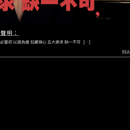
之聲明：
初 以退為進 包藏禍心 五大訴求 缺一不可 […]
REA