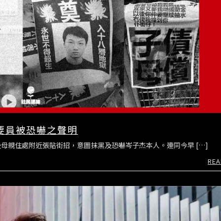
連要員被恐嚇之聲明
母親住處附近張貼街招，意圖抹黑及恐嚇岑子杰本人。連同今早 […]
REA