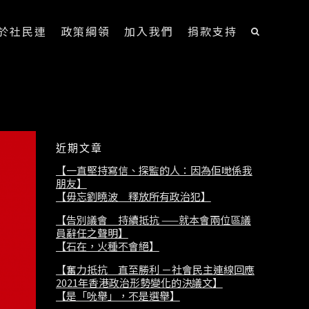
於社民連
政策綱領
加入我們
捐款支持
近期文章
【一直堅持寫信、探監的人：因為佢哋係我
朋友】
【毋忘劉曉波 釋放所有政治犯】
【告別議會 持續抵抗 ——就本會兩位區議
員辭任之聲明】
【石在，火種不會絕】
【奮力抵抗 直至勝利 －社會民主連線回應
2021年香港政治形勢變化的決議文】
【是「吮舉」，不是選舉】