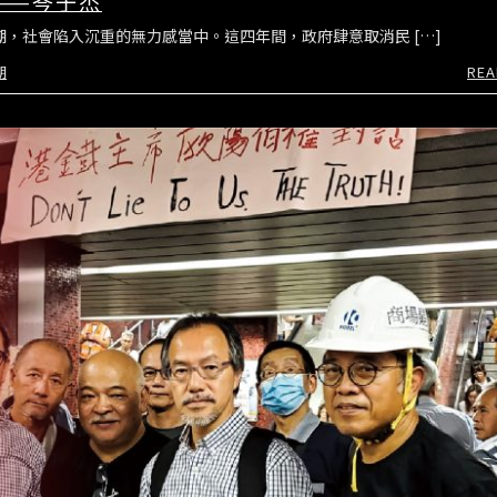
——岑子杰
潮，社會陷入沉重的無力感當中。這四年間，政府肆意取消民 […]
期
REA