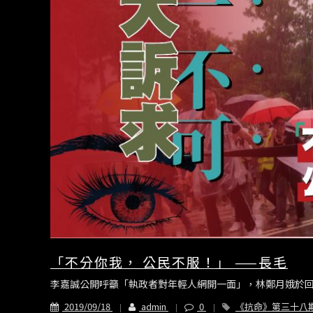
「不分你我， 公民不服！」 ——長毛
李嘉誠公開呼籲「執政者對年輕人網開一面」，林鄭月娥於回
2019/09/18
admin
0
《抗命》第三十八