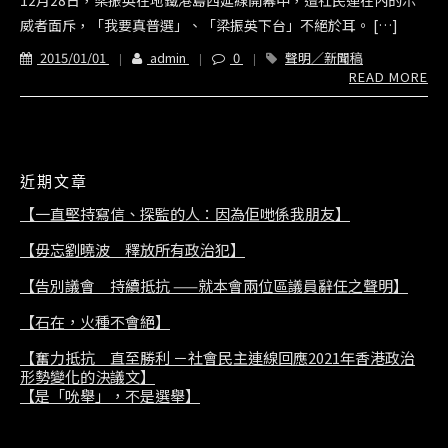
12月28日，梁振英在地鐵港島西延線開幕中，遭社民連在內的示
威者面斥，「我要真普選」、「梁振英下台」不絕於耳。 […]
2015/01/01
admin
0
聲明／新聞稿
READ MORE
近期文章
【一直堅持寫信、探監的人：因為佢哋係我朋友】
【毋忘劉曉波 釋放所有政治犯】
【告別議會 持續抵抗 ——就本會兩位區議員辭任之聲明】
【石在，火種不會絕】
【奮力抵抗 直至勝利 －社會民主連線回應2021年香港政治
形勢變化的決議文】
【是「吮舉」，不是選舉】