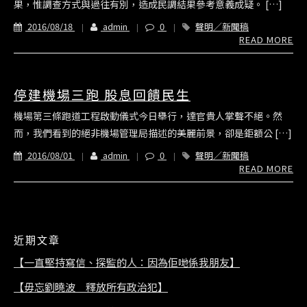
果，惟調查方式與過往有別，造成民調結果參考意義成疑。 […]
2016/08/18
admin
0
聲明／新聞稿
READ MORE
停建機場三跑 股息回饋民生
機場第三條跑道工程啟動儀式今日舉行，達官貴人掌聲不絕。然
而，我們看到的絕非機場管理局描述的美麗前景，卻是鉅額公 […]
2016/08/01
admin
0
聲明／新聞稿
READ MORE
近期文章
【一直堅持寫信、探監的人：因為佢哋係我朋友】
【毋忘劉曉波 釋放所有政治犯】