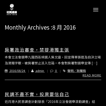
Monthly Archives :8 月 2016
房署政治審查，禁提港獨主張
本會立法會選舉九龍西區候選人吳文遠，因宣傳單張提及自決立場
及港獨字眼，被房署禁止派入信箱。本會對房署對選舉宣傳 […]
2016/08/24
admin
0
聲明／新聞稿
READ MORE
民調不盡不實，投票要信自己
近月港大民意調查計劃發表「2016年立法會選舉滾動調查」結