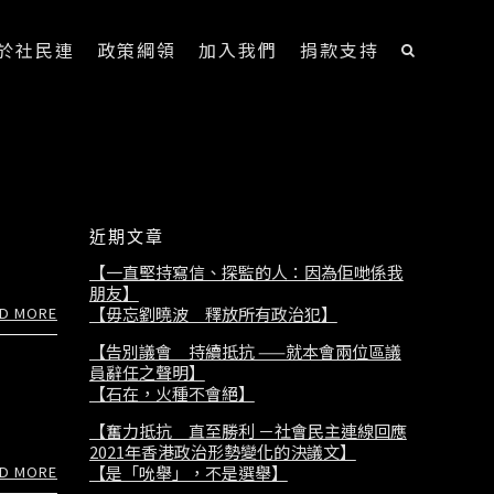
於社民連
政策綱領
加入我們
捐款支持
近期文章
【一直堅持寫信、探監的人：因為佢哋係我
朋友】
D MORE
【毋忘劉曉波 釋放所有政治犯】
【告別議會 持續抵抗 ——就本會兩位區議
員辭任之聲明】
【石在，火種不會絕】
【奮力抵抗 直至勝利 －社會民主連線回應
2021年香港政治形勢變化的決議文】
D MORE
【是「吮舉」，不是選舉】