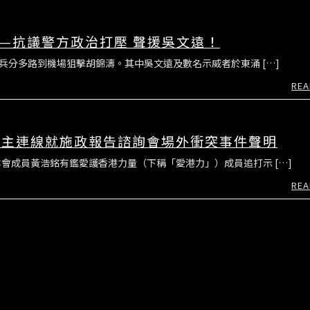
——抗議警方政治打壓 聲援吳文遠！
兵分多路到機場狙擊胡錦濤。其中吳文遠及數名示威者於東涌 […]
REA
民主連線就施政報告諮詢會場外衝突事件聲明
會成員黃浩銘有鑑愛護香港力量（下稱「愛港力」）成員追打示 […]
REA