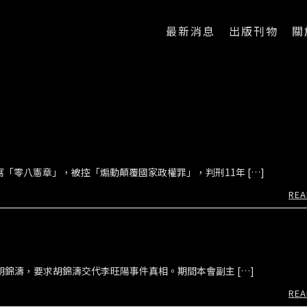
最新消息
出版刊物
關
「零八憲章」，被控「煽動顛覆國家政權罪」，判刑11年 […]
REA
胡錦濤，要求胡錦濤交代李旺陽事件真相。期間本會副主 […]
REA