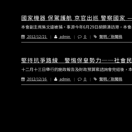
國家機器 保駕護航 京官出巡 警察國家 
本會副主席吳文遠被捕。事源今年6月29日胡錦濤訪港，本會
2012/12/21
admin
0
聲明／新聞稿
堅持抗爭路線 警惕保皇勢力──社會
十二月十三日舉行的施政報告及財政預算案諮詢會完結後，本
2012/12/16
admin
0
聲明／新聞稿