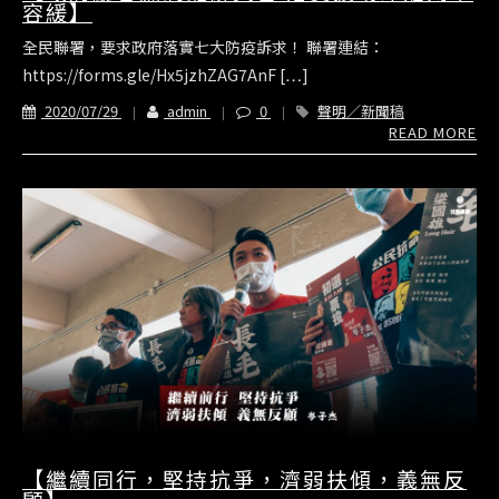
容緩】
全民聯署，要求政府落實七大防疫訴求！ 聯署連結：
https://forms.gle/Hx5jzhZAG7AnF […]
2020/07/29
admin
0
聲明／新聞稿
READ MORE
【繼續同行，堅持抗爭，濟弱扶傾，義無反