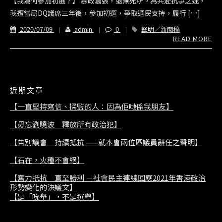
【我為何參加初選？】 暴政囂張，退無死所。為共赴抗爭之途，
我遭當局DQ議席三年後，參加初選，爭取選民支持，履行 […]
2020/07/09
admin
0
聲明／新聞稿
READ MORE
近期文章
【一直堅持寫信、探監的人：因為佢哋係我朋友】
【毋忘劉曉波 釋放所有政治犯】
【告別議會 持續抵抗 ——就本會兩位區議員辭任之聲明】
【石在，火種不會絕】
【奮力抵抗 直至勝利 －社會民主連線回應2021年香港政治
形勢變化的決議文】
【是「吮舉」，不是選舉】