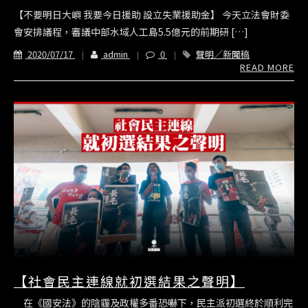
【不要明日大嶼 我要今日援助 設立失業援助金】 今天立法會財委
會安排議程，審議中部水域人工島5.5億元的前期研 […]
2020/07/17
admin
0
聲明／新聞稿
READ MORE
【社會民主連線就初選結果之聲明】
在《國安法》的陰霾及政權多番恐嚇下，民主派初選終於順利完