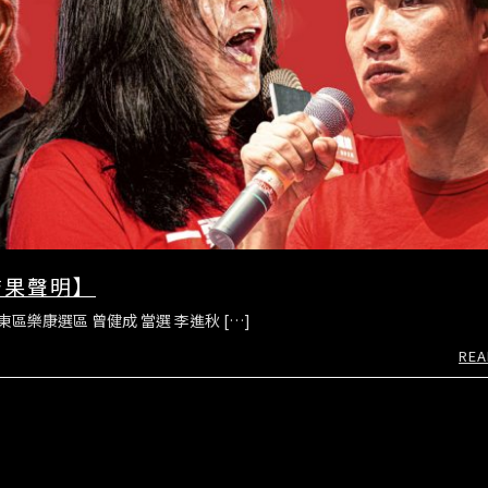
結果聲明】
東區樂康選區 曾健成 當選 李進秋 […]
REA