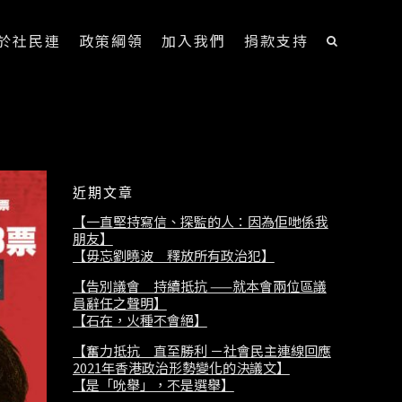
於社民連
政策綱領
加入我們
捐款支持
近期文章
【一直堅持寫信、探監的人：因為佢哋係我
朋友】
【毋忘劉曉波 釋放所有政治犯】
【告別議會 持續抵抗 ——就本會兩位區議
員辭任之聲明】
【石在，火種不會絕】
【奮力抵抗 直至勝利 －社會民主連線回應
2021年香港政治形勢變化的決議文】
【是「吮舉」，不是選舉】