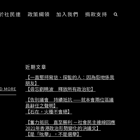
於社民連
政策綱領
加入我們
捐款支持
近期文章
【一直堅持寫信、探監的人：因為佢哋係我
朋友】
D MORE
【毋忘劉曉波 釋放所有政治犯】
【告別議會 持續抵抗 ——就本會兩位區議
員辭任之聲明】
【石在，火種不會絕】
【奮力抵抗 直至勝利 －社會民主連線回應
2021年香港政治形勢變化的決議文】
【是「吮舉」，不是選舉】