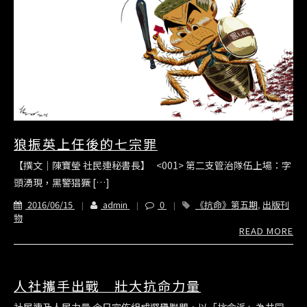
狼振英上任後的七宗罪
【撰文｜陳寶瑩 社民連秘書長】 <001> 第二支管治隊伍上場：字
頭湧現，黑警猖獗 […]
2016/06/15
admin
0
《抗命》第五期
,
出版刊
物
READ MORE
人社攜手出戰 壯大抗命力量