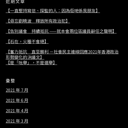
近期文章
【一直堅持寫信、探監的人：因為佢哋係我朋友】
【毋忘劉曉波 釋放所有政治犯】
【告別議會 持續抵抗 ——就本會兩位區議員辭任之聲明】
【石在，火種不會絕】
【奮力抵抗 直至勝利 －社會民主連線回應2021年香港政治
形勢變化的決議文】
【是「吮舉」，不是選舉】
彙整
2021 年 7 月
2021 年 6 月
2021 年 4 月
2021 年 3 月