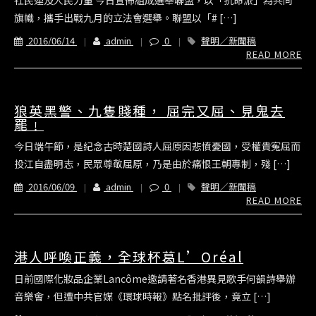
社民連‬及‎人民力量‬ 今日宣佈組成選舉聯盟，以「抗命派」為共同
旗幟，攜手出戰九月的立法會選舉。聯盟以「‪#‎ […]
2016/06/14
admin
0
聲明／新聞稿
READ MORE
狼英黑警、九隻賤種， 屈完又屈、見鬼去
罷﹗
今日端午節，是紀念古時楚國詩人屈原因悲憤憂國，受權貴寃屈而
投江自盡明志，民眾尊敬屈原，乃是由於痛恨王朝專制，殘 […]
2016/06/09
admin
0
聲明／新聞稿
READ MORE
港人呼喚正義，全球杯葛L’Oréal
日前國際化妝品企業Lancôme邀請著名香港異見歌手何韻詩舉辦
音樂會，但遭中共官媒《環球時報》點名批評後，竟立 […]