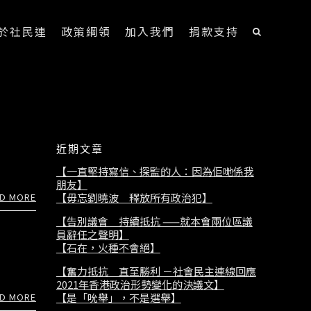
於社民連
政策綱領
加入我們
捐款支持
近期文章
【一直堅持寫信、探監的人：因為佢哋係我
朋友】
D MORE
【毋忘劉曉波 釋放所有政治犯】
【告別議會 持續抵抗 ——就本會兩位區議
員辭任之聲明】
【石在，火種不會絕】
【奮力抵抗 直至勝利 －社會民主連線回應
2021年香港政治形勢變化的決議文】
D MORE
【是「吮舉」，不是選舉】