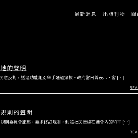
最新消息
出版刊物
關
徵地的聲明
民意反對，透過功能組別舉手通過撥款。政府當日曾表示，會 […]
REA
事規則的聲明
規則委員會施壓，要求修訂規則，封殺社民連線在議會內的和平 […]
REA