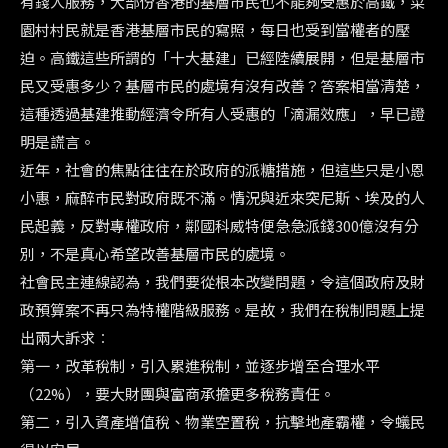
有錢人服務，大部份香港的基層市民也不能夠受惠於高鐵，菜
園村村民就是香港基層市民的寫照，每日也受到當權者的壓
迫。高鐵這些所謂的「十大基建」已經陸續展開，但是基層市
民又受惠多少？基層巿民的處境有沒有改善？答案相當清楚，
這種透過基建推動經濟令所有人受惠的「滴漏效應」，早已證
明是謊言。
近年，社會的焦點往往在於政府的派糖措施，但這些只是小恩
小惠，麻醉巿民對政府既不滿。情況與近來突尼斯、埃及的人
民起義，反對專權政府，鄰國科威特便急急派錢300億沒有分
別，不是真心希望改善基層市民的處境。
社會民主連線認為，我們要從根本改變問題，令這個政府及財
政預算案不再只為特權階級服務。是故，我們在稅制問題上提
出兩大訴求︰
第一，改革稅制，引入累進稅制，並逐步增至合理水平
（22%），要大財團與富商承擔更多稅務責任。
第二，引入資產增值稅、物業空置稅，抗擊地產霸權，令蟻民