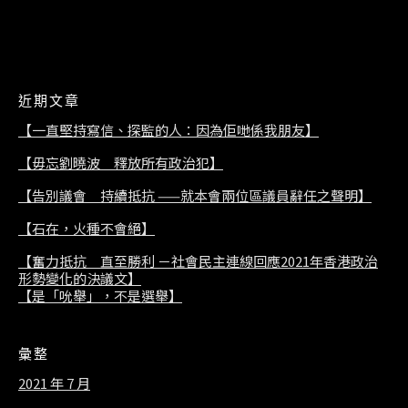
2021/07/08
近期文章
【一直堅持寫信、探監的人：因為佢哋係我朋友】
【毋忘劉曉波 釋放所有政治犯】
【告別議會 持續抵抗 ——就本會兩位區議員辭任之聲明】
【石在，火種不會絕】
【奮力抵抗 直至勝利 －社會民主連線回應2021年香港政治
形勢變化的決議文】
【是「吮舉」，不是選舉】
彙整
2021 年 7 月