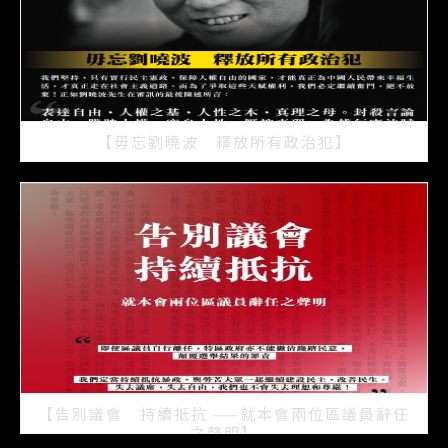
【毋忘劉曉波 釋放所有政治犯】
2021/07/15
【告別議會 持續抵抗 ——就本會兩位區議員辭任
之聲明】