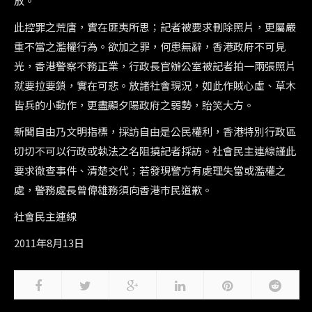
放。
此控罪之荒唐，實在匪夷所思；記者被要求刪除照片，更屬嚴
重不當之濫權行為。欲加之罪，何患無辭，香港政府不可見
光，香港警察不務正業，行政長官辦公室被記者拍一兩張照片
就要拉要鎖，實在可悲。放諸社會現況，如此作賊心虛、草木
皆兵的小動作，更盡顯夕陽政府之弱勢，貽笑大方。
新聞自由乃文明指標，採訪自由是公民權利，香港特別行政區
切切不可以行政或執法之名阻撓記者採訪。社會民主連線謹此
要求徹查事件、清楚交代；若發現警方有處理失當或濫權之
處，警務處長曾偉雄務須向香港巿民道歉。
社會民主連線
2011年8月13日