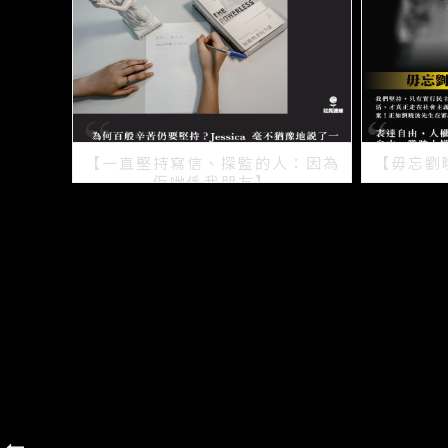
【一直堅持寫信、探監的人：因為
【毋忘劉
佢哋係我朋友】
2021/07/15