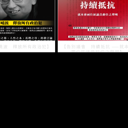
曉波 釋放所有政治犯】
【告別議會 持續抵抗 ——就
兩位區議員辭任之聲明】
2021/07/15
2021/07/08