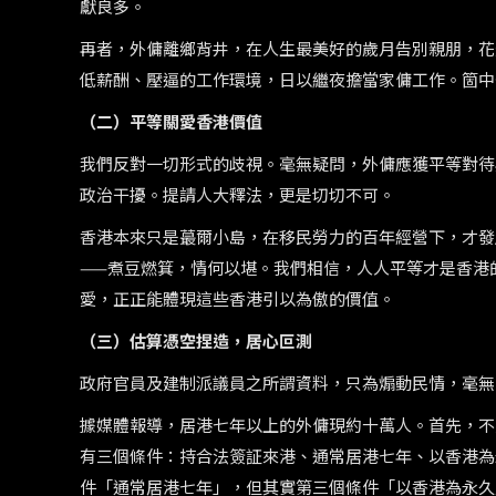
獻良多。
再者，外傭離鄉背井，在人生最美好的歲月告別親朋，花
低薪酬、壓逼的工作環境，日以繼夜擔當家傭工作。箇中
（二）平等關愛香港價值
我們反對一切形式的歧視。毫無疑問，外傭應獲平等對待
政治干擾。提請人大釋法，更是切切不可。
香港本來只是蕞爾小島，在移民勞力的百年經營下，才發
——煮豆燃箕，情何以堪。我們相信，人人平等才是香港
愛，正正能體現這些香港引以為傲的價值。
（三）估算憑空捏造，居心叵測
政府官員及建制派議員之所謂資料，只為煽動民情，毫無
據媒體報導，居港七年以上的外傭現約十萬人。首先，不
有三個條件：持合法簽証來港、通常居港七年、以香港為
件「通常居港七年」，但其實第三個條件「以香港為永久