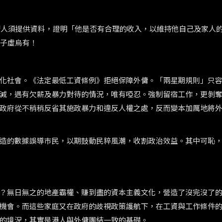
更強調申請人須提供資料，證明「他是否有合理的收入，以維持他自己及家人
屬子虛烏有！
化社會。《法定最低工資條例》拒絕保障外傭。「兩星期規則」只
減，遇有欠薪及暴力對待的情況，唯有啞忍。強制留宿工作，更剝
政府從不稍稍反省其施政暴力和違反人權之處，反而變本加厲地將
造的數據誤導巿民，以期鼓動民粹風潮，收割政治效益。其中可恥
？無日無之的地產霸權、賺到盡的資本主義文化，營造了沒完沒了
機會。而這些家庭又在政府的歧視政策護航下，在工資與工作條件
的境況，其實是港人與外傭團結一致的基礎。