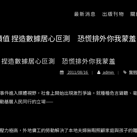
最新消息
出版刊物
關
值 捏造數據居心叵測 恐慌排外你我蒙羞
 捏造數據居心叵測 恐慌排外你我蒙羞
2011/08/16
admin
聲明
事件進入媒體視野，社會上開始出現激烈爭論。就種種危言聳聽、
動基層人民同行的立場——
壓力極高，外地傭工的勞動解決了本地夫婦無暇照顧家庭與孩子的