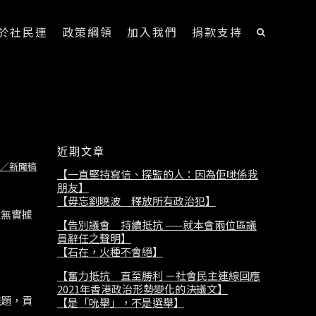
於社民連
政策綱領
加入我們
捐款支持
近期文章
／新聞稿
【一直堅持寫信、探監的人：因為佢哋係我
朋友】
【毋忘劉曉波 釋放所有政治犯】
毫無實據
【告別議會 持續抵抗 ——就本會兩位區議
員辭任之聲明】
【石在，火種不會絕】
【奮力抵抗 直至勝利 －社會民主連線回應
2021年香港政治形勢變化的決議文】
難題，貢
【是「吮舉」，不是選舉】