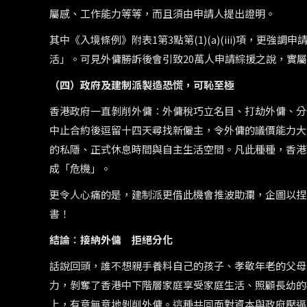
屬感、工作能力等等，而且須由申請人提出證明。
其中《入境條例》附表1第3點第(1)(a)(iii)項，
活」。可見外傭勝訴後會引致20萬人申請綜援之說，實
（四）政府及建制派製造恐慌，可恥至極
香港政府一直剝削外傭︰外傭稅巧立名目、打劫外傭、分
中止合約後逗留十四天尋找新僱主，令外傭的議價能力大
的私隱、正式休息時間與自主生活空間。凡此種種，香港
成「危機」。
更令人心痛的是，建制派更借此機會推波助瀾，企圖以捏
書！
結論︰接納外傭 拒絕分化
話說回頭，誰不想親手養料自己的孩子、孝敬年老的父母
力，剝奪了香港中下階層家庭享受家庭生活、照顧長幼的
上，有意無意地剝削外傭。這種共同面對資本與政府壓逼