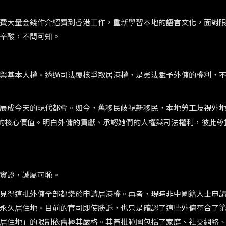
費大量金錢作介紹費到香港工作，重新學習本地的語言文化，面對
辛酸，不問可知。
與基本人權。透過司法覆核爭取居港權，是憲法賦予外傭的權利，
展成今天的現代都會。如今，舊移民歧視新移民，本地勞工歧視外
的核心價值。明白外傭的貢獻、承認她們的人權與司法權利，彼此尊
實證，誠屬可恥。
見得這批外傭全部都樂於申請居港權。再者，現時非中國籍人士申
永久居住地。目前的官司即使勝訴，也只是確認了這些外傭符合了
居住地」的限制依舊極其嚴格。其審批範圍包括了家庭、社交網絡