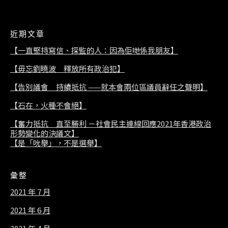
近期文章
【一直堅持寫信、探監的人：因為佢哋係我朋友】
【毋忘劉曉波 釋放所有政治犯】
【告別議會 持續抵抗 ——就本會兩位區議員辭任之聲明】
【石在，火種不會絕】
【奮力抵抗 直至勝利 －社會民主連線回應2021年香港政治
形勢變化的決議文】
【是「吮舉」，不是選舉】
彙整
2021 年 7 月
2021 年 6 月