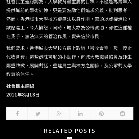
社會民主連線認為，大學教育最重要的目標，不僅是為青年人
提供職前的學術訓練，更是要鼓勵他們追求公義、批判思考。
然而，香港城巿大學校方卻無法以身作則，帶頭以威權治校，
欺壓職工，令人憤怒。同時，城大亦為公帑資助，郭位這種權
在我手、無法無天的管治作風，實失信於巿民。
我們要求，香港城巿大學校方馬上取銷「徵收會室」及「停止
代收會費」這些愚昧可恥的小動作，向城大教職員協會及師生
鄭重致歉，展開對話，重建員生與校方之關係，及公眾對大學
教育的信任。
社會民主連線
2011年8月18日
RELATED POSTS