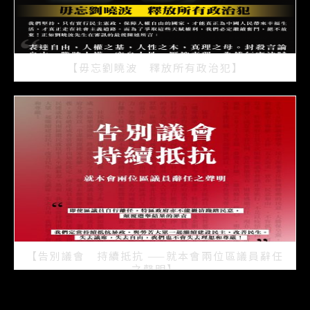
【毋忘劉曉波 釋放所有政治犯】
2021/07/15
【告別議會 持續抵抗 ——就本會兩位區議員辭任
之聲明】
2021/07/08