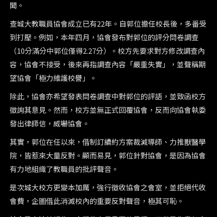
聞。
查城大教職員協會成立已有22年。自郭位擔任校長後，多番受
到打壓。例如，本年四月，協會發布對郭位的評分問卷調查
（10分滿分中郭位僅得2.27分）。校方先要求對方修改調查內
容，協會不接受，後來再指調查內容「嚴重失實」，並聲稱期
望協會「極力維護校譽」。
除此，協會亦希望發表問卷調查中對郭位的評語，並致函校方
徵詢其意見。然而，校方並無正式回覆協會，反而向協會執委
發出律師信，威嚇協會。
其實，郭位在任以來，借制訂續約方案裁減導師、力推獸醫學
院，皆惹來大量反對。顯而易見，郭位針對協會，是因為協會
有力地組織了教職員的批評聲音。
是次城大校方更變本加厲，強行徵收協會之會室，並拒絕代收
會費，企圖借此消滅校內的重要反對聲音，極其可恥。