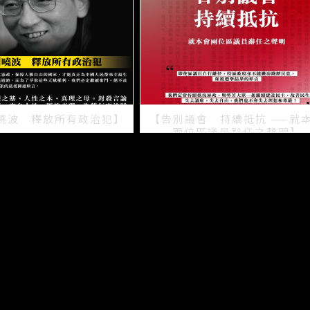
曉波 釋放所有政治犯】
【告別議會 持續抵抗 ——就
兩位區議員辭任之聲明】
2021/07/15
2021/07/08