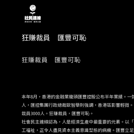
狂賺裁員 匯豐可恥
狂賺裁員 匯豐可恥
本年8月，香港的金融業龍頭匯豐控股公布半年業績。一
人，匯控集團行政總裁歐智華則強調，香港區影響輕微。
栽員3000人。狂賺裁員，匯豐可恥。
社會民主連線認為，人是經濟生產中最重要的元素。以「
工福祉，正令人盡見資本主義意識型態的病癥。匯豐立足