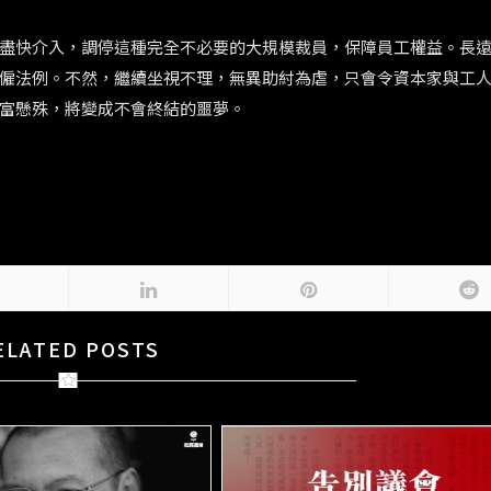
盡快介入，調停這種完全不必要的大規模裁員，保障員工權益。長
僱法例。不然，繼續坐視不理，無異助紂為虐，只會令資本家與工
富懸殊，將變成不會終結的噩夢。
ELATED POSTS