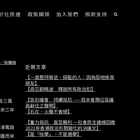
於社民連
政策綱領
加入我們
捐款支持
／新聞稿
近期文章
【一直堅持寫信、探監的人：因為佢哋係我
朋友】
【毋忘劉曉波 釋放所有政治犯】
【告別議會 持續抵抗 ——就本會兩位區議
員三萬
員辭任之聲明】
未來三年
【石在，火種不會絕】
【奮力抵抗 直至勝利 －社會民主連線回應
」凌駕員
2021年香港政治形勢變化的決議文】
【是「吮舉」，不是選舉】
接踵而來