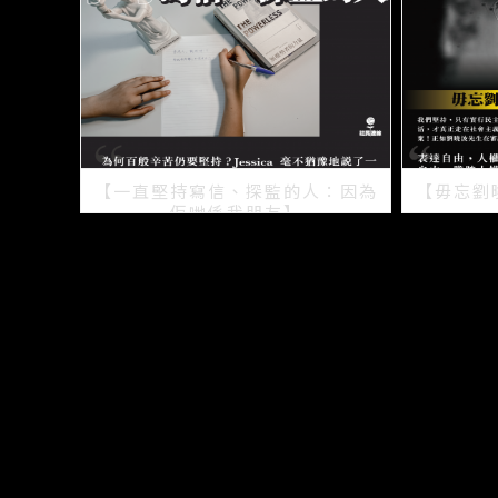
【一直堅持寫信、探監的人：因為
【毋忘劉
佢哋係我朋友】
2021/07/15