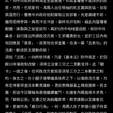
式，向中共政府表明渴望全面普選，形成當權者不能抹煞的民
意。然而，也就是何、馮兩人出任領袖的民主黨與民協，却反
其道而行，響應中共政府抵制變相公投部署。先是躊躇不前，
繼而拒絕參與，再而冷言冷語，最終攻訐抵制，藉此向當權者
獻媚，換取與之秘密談判，再於6月中旬唾面自乾，俯仰中共
鼻息，自行提出所謂政改方案，乞求權貴俯允，並於三日內匆
匆回應其「善意」，投票苟合保皇黨，合演一幕「丑表功」的
活劇，斷送民主運動命脈！
須知「泛民」一向所依恃者，乃是《基本法》附件規定，於回
歸10年後政制改變，須得立法會三分之二票數支持。此「關
卡」一過之後，任何政改方案就毋須受三分之二多數票之制
約。換言之，在小圈子選舉議員操弄之下，以後政改方案，均
肯定得著保皇派多數票護航，憑投票機器蓋上橡皮圖章。民主
黨、民協今日聲稱為普選繼續奮鬥，在議會內簡直緣木求魚，
而「變相公投」又遭之貶為脫離群眾，群眾運動以至議會抗
爭，更被斥為「暴力行為」。何、馮兩人除了參選小圈子特首