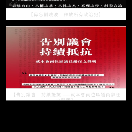
【毋忘劉曉波 釋放所有政治犯】
2021/07/15
【告別議會 持續抵抗 ——就本會兩位區議員辭任
之聲明】
2021/07/08