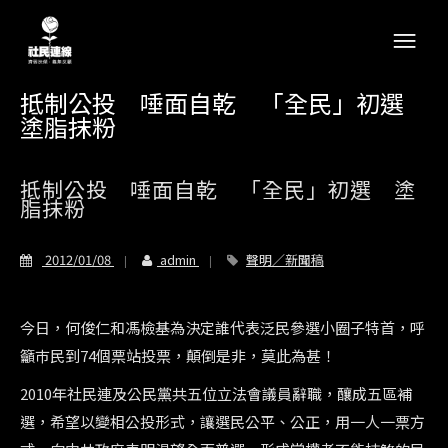
抵制公投 唾面自乾 「全民」初選
塗脂抹粉
抵制公投 唾面自乾 「全民」初選 塗
脂抹粉
2012/01/08
admin
聲明／新聞稿
今日，何俊仁和馮檢基為決定誰代表泛民參選小圈子特首，呼
籲巿民到74個票站投票，顛倒是非，莫此為甚！
2010年社民連及公民黨共五位立法會議員辭職，釀成五區補
選，希望以變相公投形式，讓選民公平、公正，用一人一票方