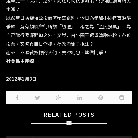
選舉此一「良策」之外，到底有何抗爭對策，有何面臉自稱民
主派？
既然當日捨變相公投而就秘密談判，今日為參加小圈特首選舉
爭鋒，竟有顏臉舉行所謂「初選」，稱之為「全民投票」，為
自己醜行鳴鑼開道之外，又豈非替小圈子選舉塗脂抹粉？各位
投票，又何異自甘作賤，為政治騙子挹注？
起來，不願做奴隸的人們，丟掉幻想，準備鬥爭！
社會民主連線
2012年1月8日
RELATED POSTS