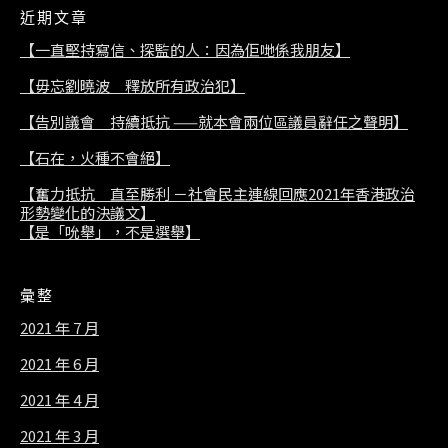
近期文章
【一直堅持寫信、探監的人：因為佢哋係我朋友】
【毋忘劉曉波 釋放所有政治犯】
【告別議會 持續抵抗 ——就本會兩位區議員辭任之聲明】
【石在，火種不會絕】
【奮力抵抗 直至勝利 －社會民主連線回應2021年香港政治
形勢變化的決議文】
【是「吮舉」，不是選舉】
彙整
2021 年 7 月
2021 年 6 月
2021 年 4 月
2021 年 3 月