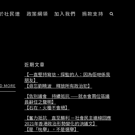
於社民連
政策綱領
加入我們
捐款支持
近期文章
【一直堅持寫信、探監的人：因為佢哋係我
朋友】
D MORE
【毋忘劉曉波 釋放所有政治犯】
【告別議會 持續抵抗 ——就本會兩位區議
員辭任之聲明】
【石在，火種不會絕】
【奮力抵抗 直至勝利 －社會民主連線回應
2021年香港政治形勢變化的決議文】
【是「吮舉」，不是選舉】