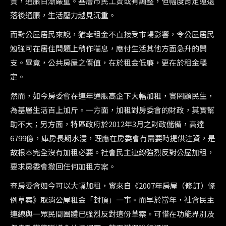
貴，通脹日漸嚴重。基層巿民工資或有調整，但幅度肯定遠遠
落後通脹，生活壓力越見沉重。
而對公屋居民來說，猶幸租金不直接受巿場影響，令公屋居民
勉強可在居住問題上稍作喘息，應付生活其他方面急升的開
支。畢竟，公共房屋之價值，在於租金低廉，更在於租金穩
定。
然而，如今房委會在連年通脹高企下大幅加租，實罔顧民生，
為基層生活百上加斤。一方面，加租對房委會的財政，其實幫
助不大；另方面，特區政府於2012年3月之財政儲備，高達
6799億，庫房長期水浸，理應在房委會有需要時提供注資，是
故根本完全沒有加租必要。社會民主連線強烈反對公屋加租，
要求房委會撤回任何加租方案。
查房委會如今可以大幅加租，實來自《2007年房屋（修訂）條
例草案》取消公屋租金「封頂」一事。而早於當年，社會民主
連線與一眾民間團體已強烈反對這份草案。可惜在功能界別及