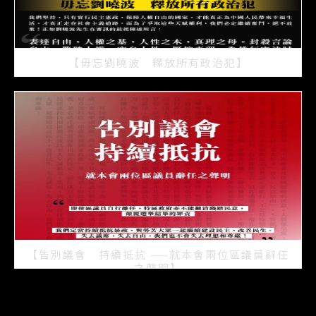
【毋忘劉曉波 釋放所有政治犯】
2021/07/15
【告別議會 持續抵抗 ——就本會兩位區議員辭任
之聲明】
2021/07/08