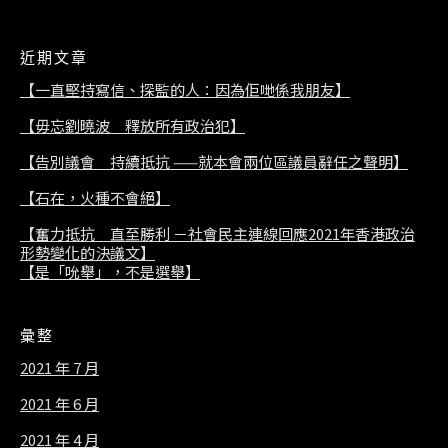
近期文章
【一直堅持寫信、探監的人：因為佢哋係我朋友】
【毋忘劉曉波 釋放所有政治犯】
【告別議會 持續抵抗 ——就本會兩位區議員辭任之聲明】
【石在，火種不會絕】
【奮力抵抗 直至勝利 －社會民主連線回應2021年香港政治
形勢變化的決議文】
【是「吮舉」，不是選舉】
彙整
2021 年 7 月
2021 年 6 月
2021 年 4 月