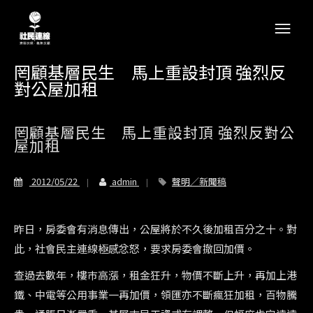
罔顧基層民生 馬上重設封頂 強烈反
對公屋加租
罔顧基層民生 馬上重設封頂 強烈反對公
屋加租
2012/05/22
admin
聲明／新聞稿
昨日，房委會有消息傳出，公屋將於不久後加租百分之十。對
此，社會民主連線極感忿怒，要求房委會撤回加價。
查過去數年，樓巿高漲，租金狂升，物價不斷上升，再加上港
鐵、中電等公用事業一再加價，領匯亦不斷瘋狂加租，百物騰