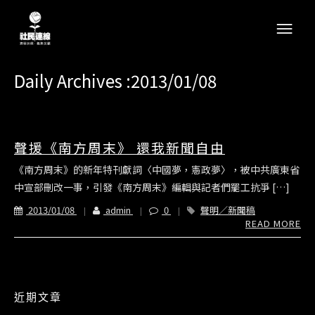
Daily Archives :2013/01/08
聲援《南方周末》 還我新聞自由
《南方周末》的新年特刊獻詞〈中國夢，憲政夢〉，被中共廣東省
中宣部刪改一事，引發《南方周末》編輯與記者們罷工抗爭 […]
2013/01/08
admin
0
聲明／新聞稿
READ MORE
近期文章