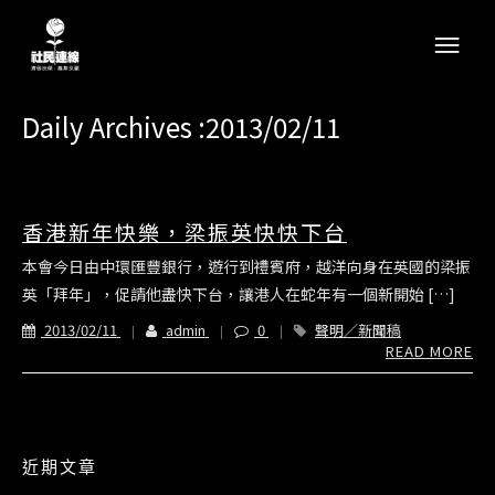
Daily Archives :2013/02/11
香港新年快樂，梁振英快快下台
本會今日由中環匯豐銀行，遊行到禮賓府，越洋向身在英國的梁振
英「拜年」，促請他盡快下台，讓港人在蛇年有一個新開始 […]
2013/02/11
admin
0
聲明／新聞稿
READ MORE
近期文章