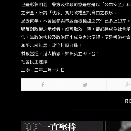
已是彰彰明甚。警方及律政司愈是愈是以「公眾安全」和
之安全，所謂「秩序」實乃政權壓制自由之秩序。
過去兩年，本會因參與示威而被檢控之案件已多達13宗
嚇反對政權之示威者，或可取效一時，卻必將成為社會矛
告，當政治檢控及政治囚牢成為家常便飯，便是香港社會
和平示威無罪，政治打壓可恥！
豺狼當道，港人憤怒，梁振英立即下台！
社會民主連線
二零一三年二月十九日
R