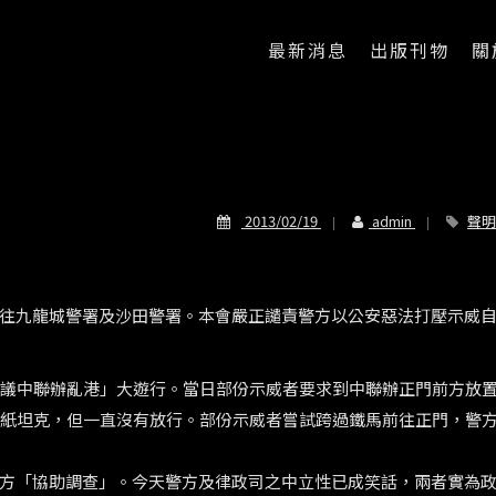
最新消息
出版刊物
關
2013/02/19
admin
聲明
往九龍城警署及沙田警署。本會嚴正譴責警方以公安惡法打壓示威
抗議中聯辦亂港」大遊行。當日部份示威者要求到中聯辦正門前方放
放紙坦克，但一直沒有放行。部份示威者嘗試跨過鐵馬前往正門，警
方「協助調查」。今天警方及律政司之中立性已成笑話，兩者實為