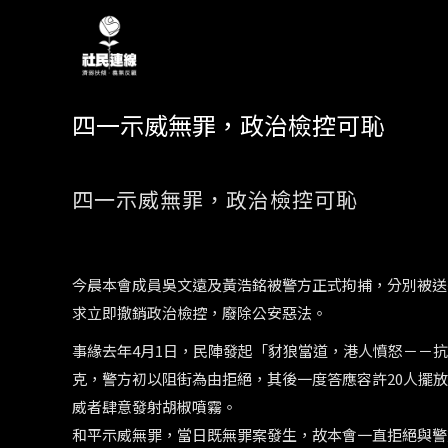
四一示威無罪，政治檢控可恥
四一示威無罪，政治檢控可恥
今晨本會成員吳文遠及黃浩銘被警方正式拘捕，分別被送
求立即撤銷政治檢控，廢除公安惡法。
事緣去年4月1日，民陣發起「豺狼當道，港人憤怒－－
克，警方初以阻街為由拒絕，其後一度答應容許20人擺
威者肆意發射胡椒噴霧。
和平示威無罪，當日既無罪案發生，故本會一直拒絕與警