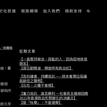
於社民連
政策綱領
加入我們
捐款支持
／新聞稿
近期文章
【一直堅持寫信、探監的人：因為佢哋係我
朋友】
【毋忘劉曉波 釋放所有政治犯】
自由，要
【告別議會 持續抵抗 ——就本會兩位區議
員辭任之聲明】
置紙坦
【石在，火種不會絕】
方卻向示
【奮力抵抗 直至勝利 －社會民主連線回應
2021年香港政治形勢變化的決議文】
【是「吮舉」，不是選舉】
政府爪牙