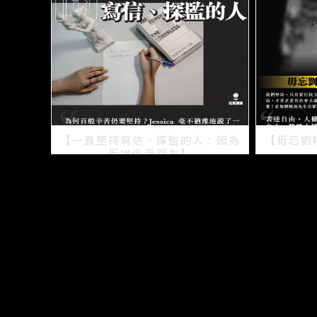
【一直堅持寫信、探監的人：因為
【毋忘劉
佢哋係我朋友】
2021/07/15