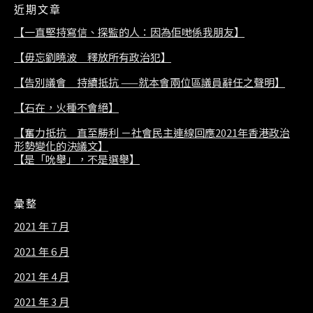
近期文章
【一直堅持寫信、探監的人：因為佢哋係我朋友】
【毋忘劉曉波 釋放所有政治犯】
【告別議會 持續抵抗 ——就本會兩位區議員辭任之聲明】
【石在，火種不會絕】
【奮力抵抗 直至勝利 －社會民主連線回應2021年香港政治
形勢變化的決議文】
【是「吮舉」，不是選舉】
彙整
2021 年 7 月
2021 年 6 月
2021 年 4 月
2021 年 3 月