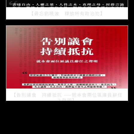
【毋忘劉曉波 釋放所有政治犯】
2021/07/15
【告別議會 持續抵抗 ——就本會兩位區議員辭任
之聲明】
2021/07/08