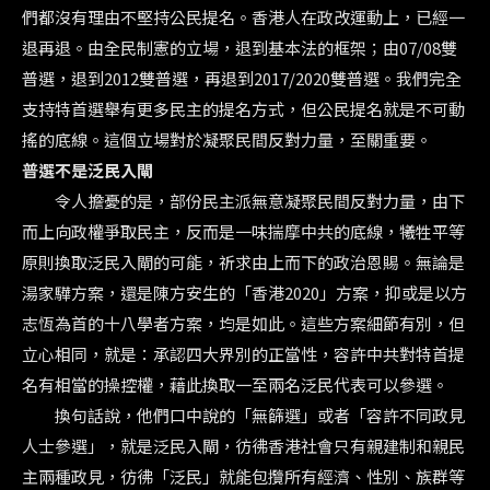
們都沒有理由不堅持公民提名。香港人在政改運動上，已經一
退再退。由全民制憲的立場，退到基本法的框架；由07/08雙
普選，退到2012雙普選，再退到2017/2020雙普選。我們完全
支持特首選舉有更多民主的提名方式，但公民提名就是不可動
搖的底線。這個立場對於凝聚民間反對力量，至關重要。
普選不是泛民入閘
令人擔憂的是，部份民主派無意凝聚民間反對力量，由下
而上向政權爭取民主，反而是一味揣摩中共的底線，犧牲平等
原則換取泛民入閘的可能，祈求由上而下的政治恩賜。無論是
湯家驊方案，還是陳方安生的「香港2020」方案，抑或是以方
志恆為首的十八學者方案，均是如此。這些方案細節有別，但
立心相同，就是：承認四大界別的正當性，容許中共對特首提
名有相當的操控權，藉此換取一至兩名泛民代表可以參選。
換句話說，他們口中說的「無篩選」或者「容許不同政見
人士參選」，就是泛民入閘，彷彿香港社會只有親建制和親民
主兩種政見，彷彿「泛民」就能包攬所有經濟、性別、族群等