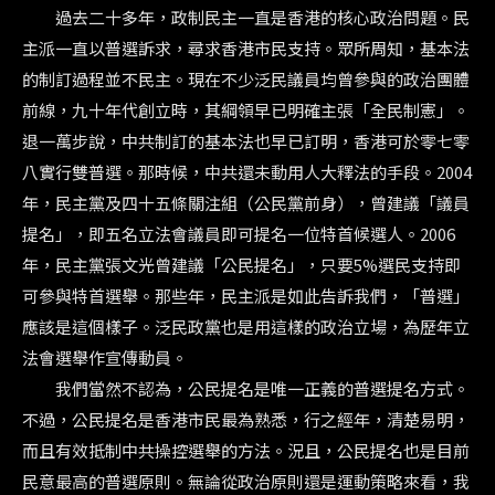
過去二十多年，政制民主一直是香港的核心政治問題。民
主派一直以普選訴求，尋求香港市民支持。眾所周知，基本法
的制訂過程並不民主。現在不少泛民議員均曾參與的政治團體
前線，九十年代創立時，其綱領早已明確主張「全民制憲」。
退一萬步說，中共制訂的基本法也早已訂明，香港可於零七零
八實行雙普選。那時候，中共還未動用人大釋法的手段。2004
年，民主黨及四十五條關注組（公民黨前身），曾建議「議員
提名」，即五名立法會議員即可提名一位特首候選人。2006
年，民主黨張文光曾建議「公民提名」，只要5%選民支持即
可參與特首選舉。那些年，民主派是如此告訴我們，「普選」
應該是這個樣子。泛民政黨也是用這樣的政治立場，為歷年立
法會選舉作宣傳動員。
我們當然不認為，公民提名是唯一正義的普選提名方式。
不過，公民提名是香港市民最為熟悉，行之經年，清楚易明，
而且有效抵制中共操控選舉的方法。況且，公民提名也是目前
民意最高的普選原則。無論從政治原則還是運動策略來看，我