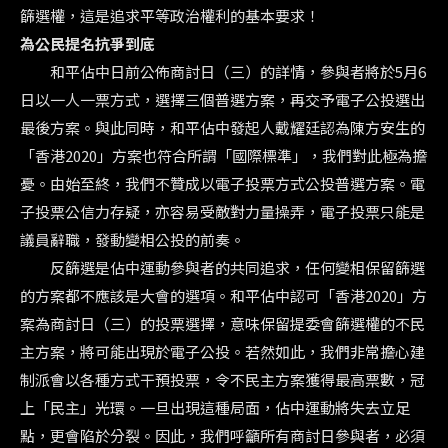
篩選權，這是追求平等政治權利的基本要求！
為公民提名抗爭到底
和平佔中日前公佈商討日（三）的詳情，參與者將於5月6
日以一人一票方式，選擇三個普選方案，再交予電子公投選出
最後方案。與此同時，和平佔中發起人戴耀廷認為陳方安生的
「香港2020」方案也符合所謂「國際標準」，我們對此極為擔
憂。由始至終，我們不贊成以電子投票方式公投普選方案。電
子投票公信力存疑，亦容易受敵對力量操弄，電子投票只能是
議員辭職，發動變相公投的前奏。
反篩選是佔中運動參與者的共同追求，任何變相保留篩選
的方案都不應該是大會的選項。和平佔中認可「香港2020」方
案為商討日（三）的投票選擇，意味保留提委會篩選權的不民
主方案，將可能出現於電子公投。若然如此，我們非常擔心建
制派會以各種方式干預投票，令不民主方案獲得最高票數，冠
上「民主」光環。一旦出現這種局面，佔中運動將失去立足
點，更會陷於分裂。因此，我們呼籲所有商討日參與者，必須