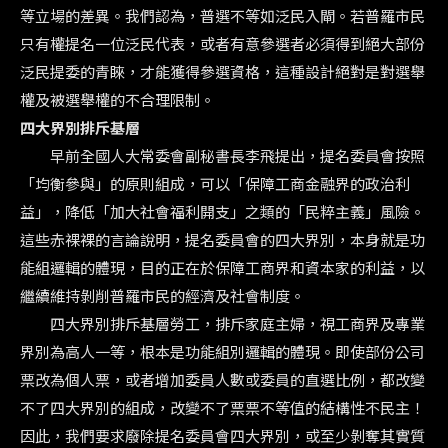
等立場的差異。我們認為，普選不等如泛民入閘。若普羅市民
只有權提名一位泛民代表，或者有意參選者必須得到絕大部份
泛民提委的青睞，才能獲得參選資格，這種設計絕對是對選舉
權及被選舉權的不合理限制。
四大界別排斥基層
早前全國人大常委會副秘書長李飛提出，提名委員會按照
「均衡參與」的原則組成，可以「保障工商金融界的政治利
益」，降低「加大社會福利開支」之類的「民粹主義」風險。
這些赤裸裸的言論說明，提名委員會的四大界別，本身就是功
能組邏輯的體現，目的正在於保障工商界和資本家的利益，以
繼續維持剝削普羅市民的經濟及社會制度。
四大界別排斥基層勞工，排斥家庭主婦，視工商界及專業
界別為高人一等，根本是功能組別邏輯的體現。即使部份公司
票改為個人票，或者增加委員人數或委員的直選比例，都改變
不了四大界別的組成，改變不了票票不等值的結構性不民主！
因此，我們要求廢除提名委員會四大界別，或至少剝奪其實質