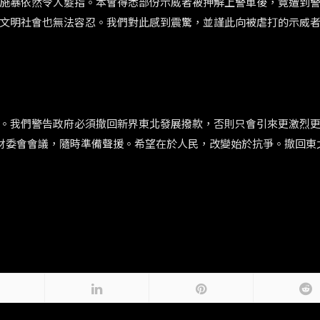
施暴依然令人髮指。本會得悉部份示威者被押解上警車後，竟遭到
文明社會也無法容忍。我們對此感到震驚，並謹此向被虐打的示威
。我們警告政府必須撤回新界東北發展撥款，否則只會引來更激烈
的財委會會議，隨時準備聲援。希望在於人民，改變始於抗爭。撤回東