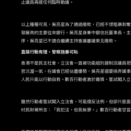
止議員再提任何臨時動議。
以上種種可見，吳亮星為了通過撥款，已經不惜粗暴剝奪
發展商的主要往來銀行。吳亮星身兼中銀信託董事長，主
序，吳亮星已不適合繼續主持會議審議東北撥款。
直接行動有理，警察施暴可恥
香港不是民主社會，立法會一直被功能組別建制派議員把
官沆瀣一氣，在議會已經佔盡優勢，吳亮星還要操弄議事
人民只能以行動自救。數百行動者激於義憤，嘗試闖入立
雖然行動者嘗試闖入立法會，可能違反法例，但卻只是面
村民財哥所言：「我犯法，但我無罪。」數百行動者甘冒