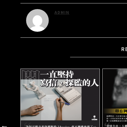
ADMIN
R