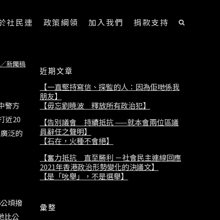
於社民連
政策綱領
加入我們
捐款支持
／新聞稿
近期文章
【一直堅持寫信、探監的人：因為佢哋係我
朋友】
【毋忘劉曉波 釋放所有政治犯】
中警方
近20
【告別議會 持續抵抗 ——就本會兩位區議
員辭任之聲明】
更廣泛的
【石在，火種不會絕】
【奮力抵抗 直至勝利 －社會民主連線回應
2021年香港政治形勢變化的決議文】
【是「吮舉」，不是選舉】
6公頃撥
彙整
地比公