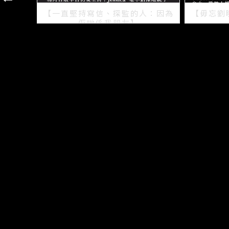
【一直堅持寫信、探監的人：因為
【毋忘劉
佢哋係我朋友】
2021/07/15