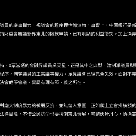
議員的議事權力，視議會的程序理性如無物。事實上，中國銀行是
持財委會審議新界東北的撥款申請，已有明顯的利益衝突。加上操
持，0票當選的金融界議員吳亮星，正是其中之典型。建制派議員與
程序，剝奪議員的正當議事權力，足見議會已經完全失效。面對不
法會截停會議，實屬有理有節，義之所在。
對龐大制度暴力的微弱反抗，並無傷人意圖。正如爬上立會掛橫額
法律風險，不惜公民抗命也要拉倒東北發展，可謂俠骨丹心，情操