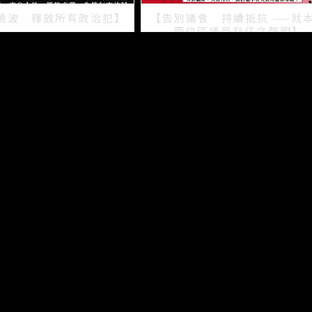
曉波 釋放所有政治犯】
【告別議會 持續抵抗 ——就
兩位區議員辭任之聲明】
2021/07/15
2021/07/08