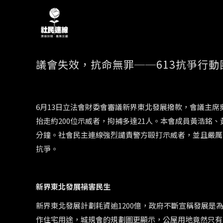
議會失效，抗命無罪──613抗爭行動
6月13日立法會財委會審議新界東北發展撥款，會議主
抬走約200位示威者，拘捕多達21人。本會成員黃浩銘
分鐘。社會民主連線強烈譴責警方毆打示威者，並且嚴厲
抗爭。
新界東北發展禍害民生
新界東北發展計劃耗資逾1200億，政府不斷宣稱發展是為
作住宅用途，城規會的規劃圖更顯示，公屋用地竟然只有