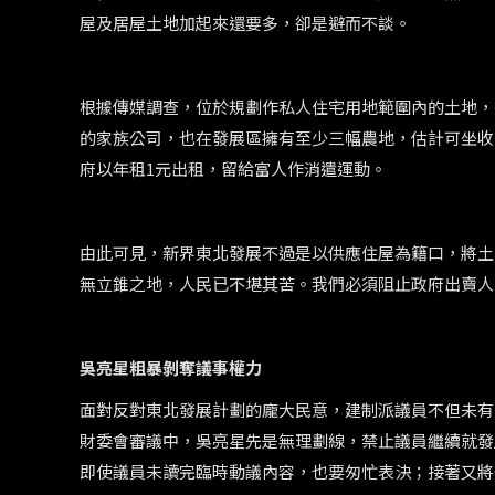
屋及居屋土地加起來還要多，卻是避而不談。
根據傳媒調查，位於規劃作私人住宅用地範圍內的土地，
的家族公司，也在發展區擁有至少三幅農地，估計可坐收1
府以年租1元出租，留給富人作消遣運動。
由此可見，新界東北發展不過是以供應住屋為籍口，將土
無立錐之地，人民已不堪其苦。我們必須阻止政府出賣人
吳亮星粗暴剝奪議事權力
面對反對東北發展計劃的龐大民意，建制派議員不但未有
財委會審議中，吳亮星先是無理劃線，禁止議員繼續就發
即使議員未讀完臨時動議內容，也要匆忙表決；接著又將