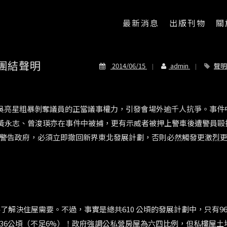
最新消息
出版刊物
關
團結聲明
2014/06/15
admin
聲明
席吳亮星粗暴剝奪議員的正當議事權力，引發會場外逾千人抗爭。事件
、黃永志、曾浚瑛亦在事件中被捕，更有示威者被押上警車後遭警員毆打
警告政府，必須立即撤回新界東北發展計劃，否則必然觸發更激烈
了解決住屋需要。不過，事實是總共610 公頃的發展計劃中，只有9
36公頃（不足6%）！政府強調公私營房屋為六四比例，但私樓屋土