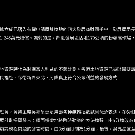
逾六成已落入有權申請原址換地的四大發展商財團手中。發展局局
,245萬元賠償。諷刺的是，鄰近發展區佔地170公頃的粉嶺高球場
地資源轉化為財團富人利益的不義計劃。香港土地資源已被財團壟
民福祉，保衛新界東北，另謀真正符合公眾利益的發展方式。
理會，會議主席吳亮星更是用盡各種無賴招數試圖急急表決。在6月1
展計劃提問發言；繼而橫蠻地將臨時動議的表決鐘聲，由5分鐘改為
辯論規程問題的發言時間，由3分鐘限制為1分鐘；最後，吳亮星甚