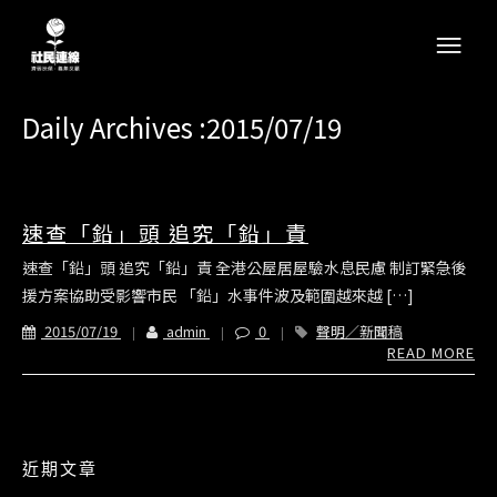
Daily Archives :2015/07/19
速查「鉛」頭 追究「鉛」責
速查「鉛」頭 追究「鉛」責 全港公屋居屋驗水息民慮 制訂緊急後
援方案協助受影響市民 「鉛」水事件波及範圍越來越 […]
2015/07/19
admin
0
聲明／新聞稿
READ MORE
近期文章