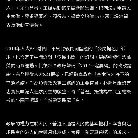
人」。尤有甚者，主辦活動的星島新聞集團，也向法庭申請民
事索償，要求梁國雄、譚得志、譚香文賠償157.5萬元場地開
支及活動宣傳費。
2014年人大831落閘，不只封殺民間倡議的「公民提名」訴
求，也否定了中間派對「泛民出閘」的幻想，最終引發浩浩蕩
蕩的雨傘運動。其後特區政府聲稱「2017一定要得」的政改諮
詢，完全遵從人大831框架，已經徹底背棄《基本法》許下的
普選承諾。作為負責政改第二諮詢的主要官員，林鄭月娥沒有
忠實反映港人追求民主的願望，將「普選」扭曲為中共全權操
控的小圈子選舉，自然需要民眾唾棄。
政府的權力在於人民，普選不過是人民的基本權利。本會與追
求民主的港人向林鄭月娥示威，表達「我要真普選」的訴求，