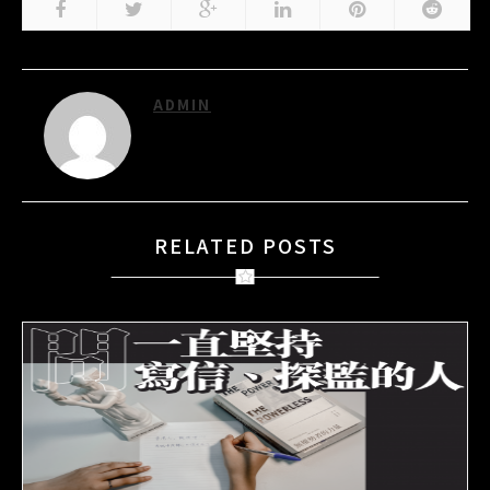
ADMIN
RELATED POSTS