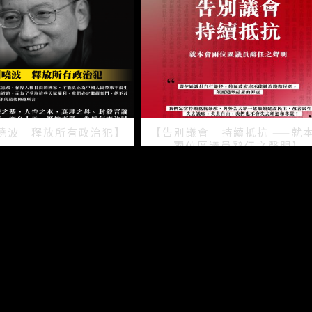
曉波 釋放所有政治犯】
【告別議會 持續抵抗 ——就
兩位區議員辭任之聲明】
2021/07/15
2021/07/08