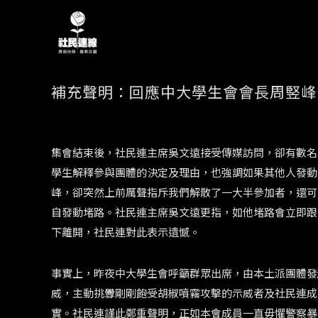
補充聲明：回應中大學生會會長周竪峰
集會結束後，社民連主席吳文遠接受傳媒訪問，卻有數名
學生解釋參與團體的決定及理由，也強調如果其他人發動
峰，卻突然上前厲聲指斥我們解散了一大半參加者，還可
自發動堵路。社民連主席吳文遠更指，如他堵路會立即跟
下離開，社民連對此表示遺憾。
事實上，昨夜中大學生會呼籲群眾出席，由本土派團體發起的
威，主動挑釁剛剛飽受胡椒噴霧攻擊的示威者及社民連成
實。社民連謹此鄭重聲明，正如本會成員一直毋懼警察暴