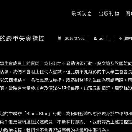
最新消息
出版刊物
關
的嚴重失實指控
2016/07/02
admin
聲明
學生會成員上前質問，為何剛才不發動佔領行動。吳文遠及梁國雄
佔領，我們不會阻止任何人嘗試。但此前不見縱影的中大學生會會
以怎樣堵路。一名社民連成員指，既然周竪峰先生認為應該堵路，
隨。當時有大量參加者及傳媒在現場追逐，出現混亂情況，周竪峰
中聯辦「Black Bloc」行動，為何周竪峰卻忽然現身於中環的
員？他更聲稱遭社民連成員「不斷拳打腳踢」，我們認為上述指控
力政治檢控，我們也不會容忍滋事者的挑釁和中傷行為。