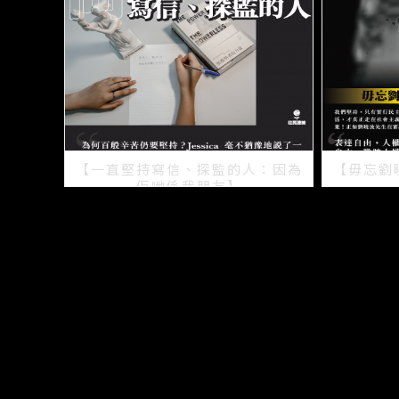
【一直堅持寫信、探監的人：因為
【毋忘劉
佢哋係我朋友】
2021/07/15