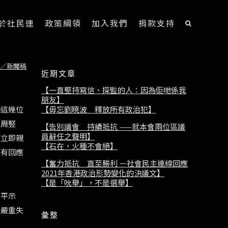
於社民連
政策綱領
加入我們
捐款支持
／新聞稿
近期文章
【一直堅持寫信、探監的人：因為佢哋係我
朋友】
【毋忘劉曉波 釋放所有政治犯】
向這幾位
長周竪
【告別議會 持續抵抗 ——就本會兩位區議
員辭任之聲明】
應立即親
【石在，火種不會絕】
沒有回應
【奮力抵抗 直至勝利 －社會民主連線回應
2021年香港政治形勢變化的決議文】
【是「吮舉」，不是選舉】
和平示
是嚴重失
彙整