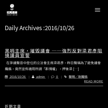
Daily Archives :2016/10/26
黑哨主席，摧毀議會 ──強烈反對梁君彥阻
撓議員宣誓
在爭議聲音中登位的立法會主席梁君彥，昨日聲稱為了避免議會
癱瘓，竟然宣佈運用所謂「斟情權」，押後梁 […]
2016/10/26
admin
0
聲明／新聞稿
READ MORE
近期文章