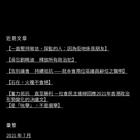
2021/07/08
近期文章
【一直堅持寫信、探監的人：因為佢哋係我朋友】
【毋忘劉曉波 釋放所有政治犯】
【告別議會 持續抵抗 ——就本會兩位區議員辭任之聲明】
【石在，火種不會絕】
【奮力抵抗 直至勝利 －社會民主連線回應2021年香港政治
形勢變化的決議文】
【是「吮舉」，不是選舉】
彙整
2021 年 7 月