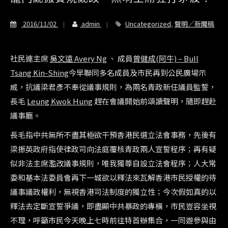
2016/11/02
admin
Uncategorized
,
聲明／新聞稿
社民連主席
吳文遠 Avery Ng
、 成員
曾健成(阿牛) – Bull
Tsang Kin-Shing
今早聯同多名成員及市民再到公民廣場示
威，抗議梁君彥不奉從議事規則，為兩名青政新任議員監誓，
長毛
Leung Kwok Hung
趕在會議開始前頌讀聲明，隨即趕赴
議事廳。
長毛指中共無所不盡其極欲干預香港民選立法會事務，先後有
梁振英政府指使律政司向法庭覆核青政兩人宣誓程序；再有疑
似非法主席濫改議事規則，唯我獨尊自設立法會程序；人大常
委和基本法委員會再下一城欲以釋法來瓦解香港市民授權的待
議事議政權利，無視香港司法制度的獨立性；今次假如真的以
釋法去定斷宣誓爭議，即盡顯中共暴政的專橫，市民豈容坐視
不理，呼籲市民今天晚上七時前往特首辦集合，一同遊參與由