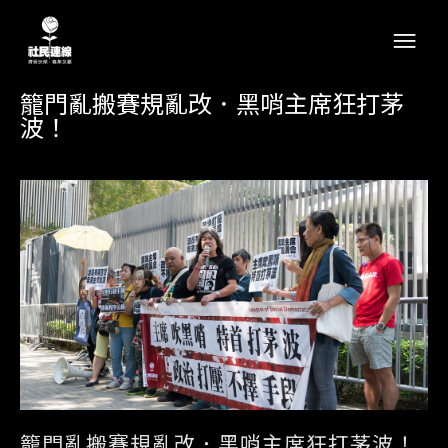
籠門亂搬賽規亂改．黑哨主席狂打茅
波！
籠門亂搬賽規亂改．黑哨主席狂打茅波！