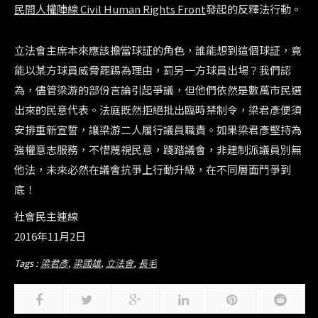
民間人權陣線 Civil Human Rights Front
發起的反釋法行動。
立法會主席本來應該擔當球証的角色，誰能想到這個球証，竟
能以某方球員威脅罷踢為理由，罰另一方球員出場？我們認
為，儘管梁游的部份言論引起爭議，但他們依然是數萬市民選
出來的民意代表。法庭既然拒絕批出臨時禁制令，梁君彥便須
安排重新宣誓，讓梁游二人履行議員職責。如果梁君彥堅持為
強權意志服務，不惜蔑視民意，踐踏議會，非建制派議員別無
他法，未來必然在議會抗爭上行動升級，在不同層面鬥爭到
底！
社會民主連線
2016年11月2日
Tags :
梁君彥
,
梁國雄
,
立法會
,
長毛