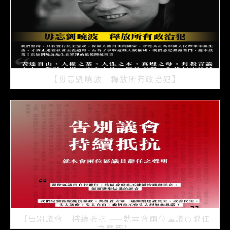
【毋忘劉曉波 釋放所有政治犯】
2021/07/15
【告別議會 持續抵抗 ——就本會兩位區議員辭任
之聲明】