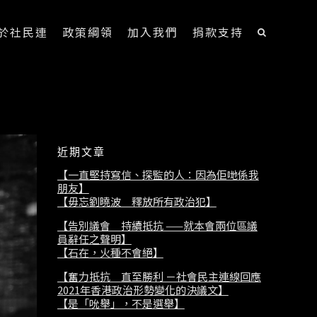
於社民連
政策綱領
加入我們
捐款支持
近期文章
【一直堅持寫信、探監的人：因為佢哋係我
朋友】
【毋忘劉曉波 釋放所有政治犯】
【告別議會 持續抵抗 ——就本會兩位區議
員辭任之聲明】
【石在，火種不會絕】
【奮力抵抗 直至勝利 －社會民主連線回應
2021年香港政治形勢變化的決議文】
【是「吮舉」，不是選舉】