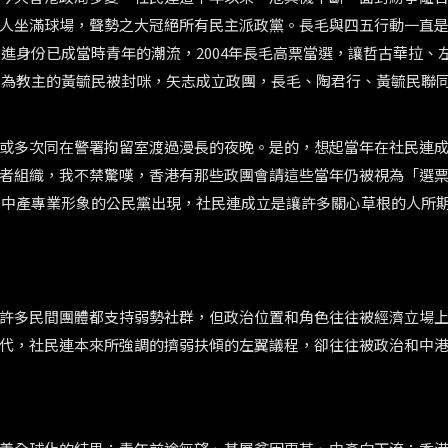
人坐滿球場，聲勢之大冠絕所有民主派政黨。長毛與四五行動一直
激進身份已成當時青年的潮流，2004年長毛高票當選，讓哲古華拉、
沒成為教主的黃毓民被封咪，矢志成立政團，長毛、陶君行、黃毓民聯
或多次同在警署拘留室渡過漫長的夜晚。是的，想起當年在社民連
者組織，我不禁驚嘆，香港有那些政團會請這些當年仍被視為「選
更有中產專業形象的公民黨出現，社民連成立是讓許多關心草根的人所
許多民間團體都支持弱勢社群，但政治位置和角色往往被經濟立場
代，社民連本來所強調的擠弱扶傾的左翼議程，卻往往被政治和中