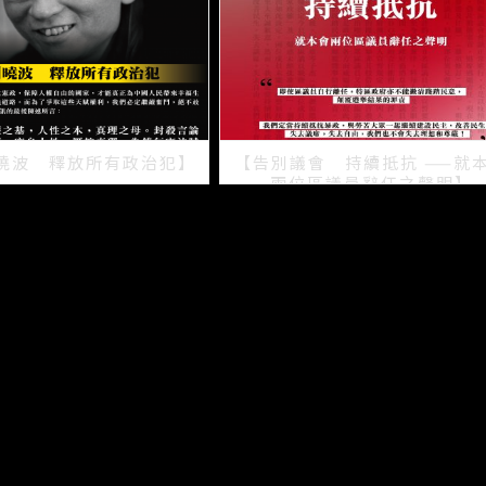
曉波 釋放所有政治犯】
【告別議會 持續抵抗 ——就
兩位區議員辭任之聲明】
2021/07/15
2021/07/08