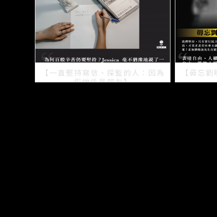
【一直堅持寫信、探監的人：因為
【毋忘劉
佢哋係我朋友】
2021/07/15