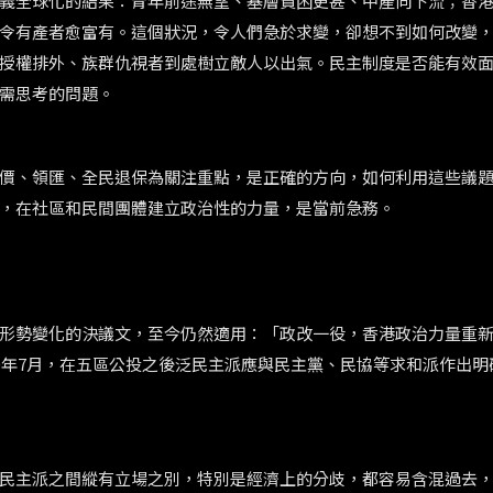
義全球化的結果：青年前途無望、基層貧困更甚、中產向下流；香
令有產者愈富有。這個狀況，令人們急於求變，卻想不到如何改變
授權排外、族群仇視者到處樹立敵人以出氣。民主制度是否能有效
需思考的問題。
價、領匯、全民退保為關注重點，是正確的方向，如何利用這些議
，在社區和民間團體建立政治性的力量，是當前急務。
形勢變化的決議文，至今仍然適用：「政改一役，香港政治力量重
0年7月，在五區公投之後泛民主派應與民主黨、民協等求和派作出明
民主派之間縱有立場之別，特別是經濟上的分歧，都容易含混過去