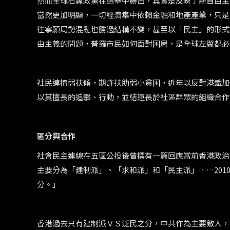
然而全球右翼政黨在選舉中勝出，其實是反映了新自由主
當然更加明顯，一切經濟集中依賴金融和地產產業，只是
往寧願局勢混亂也勝過結構不變，甚至以「民主」的形式
由主義的問題，普羅市民如何面對困局，是全球左翼都必
社民連擠弱扶傾，期許扶助弱小貧困，近年以反對港鐵加
以其擅長的追擊、行動，並結連長於社區群眾的組織合作
區分與合作
社會民主連線在五區公投後曾撰有一篇回應當前香港政治
主要分為「建制派」、「求和派」和「民主派」……201
分。」
香港過去只有建制派ＶＳ泛民之分，中共作為主要敵人，