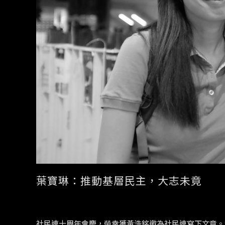
葉寶琳：推動基層民主，大志未竟
社民連十周年會慶，榮幸獲黃浩銘邀為社民連寫下文章。