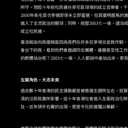
所守。想起十年前社民連在麥花臣球場的成立音樂會，千
2000年長毛首次參選即使未立即當選，但其擺明居馬的
進入了主流政治的眼球；同時，經歷2003七一後，還
成立社民連。
黃浩銘說向我邀稿是因為我們在許多抗爭場合並肩作戰，
會台下的我，看到他們會邀請同志團體、基層甚至性工作
的群體站台呢？2003七一後，人人都說中產站出來，
左翼角色，大志未竟
過去數十年香港的民主運動都是被普選主題所左右，就算
清的泛民政黨所影響。這十年香港社會進入全面政治化時
扯，近年排外右翼的出現，更是令社民連難以兼顧。