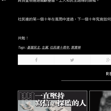
肩負重樹連結關顧基層、工人和民主路線的旗幟。
社民連的第一個十年在風雨中渡過，下一個十年究竟如何
共勉！
Tags :
基層民主
,
左翼
,
社民連十周年
,
葉寶琳
R