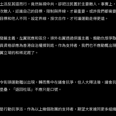
土派反其道而行，竟然無視中共，卻把泛民置於主要敵人。事實上
次敵人，認識自己的目標、限制與界線，才最重要。或許我們都需
目標和他人不同，設定界線，按次合作，才可讓運動走得更遠。
發展主義，左翼就應和區分。排外右翼透過保護主義、煽動仇恨爭
員資格卻應為香港自治權撐到底。作為支持者，我們也不應動輒出
翼立場的和稀泥罷了。
令街頭運動難以出現，轉而集中在議會抗爭，但人大釋法後，議會
堡壘，「返回社區」不應只是口號。
是行動抗爭派，作為以上幾個政團的支持者，期望大家連同更多組