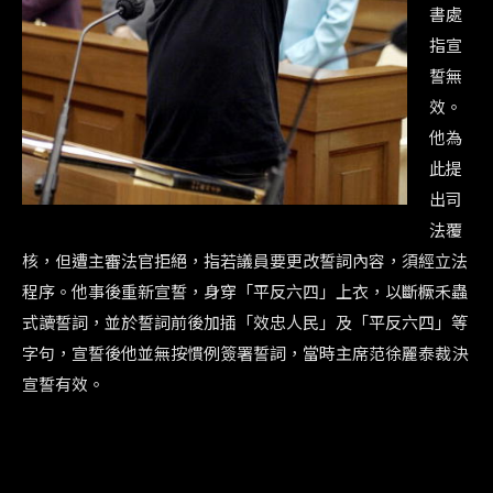
書處
指宣
誓無
效。
他為
此提
出司
法覆
核，但遭主審法官拒絕，指若議員要更改誓詞內容，須經立法
程序。他事後重新宣誓，身穿「平反六四」上衣，以斷橛禾蟲
式讀誓詞，並於誓詞前後加插「效忠人民」及「平反六四」等
字句，宣誓後他並無按慣例簽署誓詞，當時主席范徐麗泰裁決
宣誓有效。