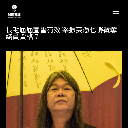
長毛屆屆宣誓有效 梁振英憑乜嘢褫奪
議員資格？