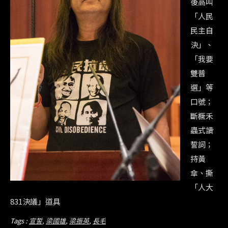
後高叫
「人民
民主自
決」、
「我要
雙普
選」等
口號；
斷橛禾
蟲式讀
誓詞；
持黃
傘、撕
「人大
831決議」道具
Tags :
宣誓
,
梁國雄
,
梁振英
,
長毛