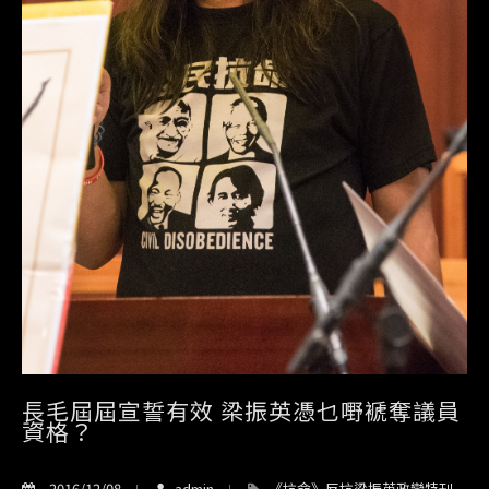
長毛屆屆宣誓有效 梁振英憑乜嘢褫奪議員
資格？
2016/12/08
admin
《抗命》反抗梁振英政變特刊
,