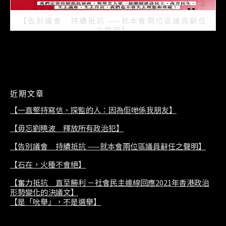
【告別議會 持續抵抗 ——就本會兩位區議員辭任
之聲明】
2021/07/08
近期文章
【一直堅持寫信、探監的人：因為佢哋係我朋友】
【毋忘劉曉波 釋放所有政治犯】
【告別議會 持續抵抗 ——就本會兩位區議員辭任之聲明】
【石在，火種不會絕】
【奮力抵抗 直至勝利 －社會民主連線回應2021年香港政治
形勢變化的決議文】
【是「吮舉」，不是選舉】