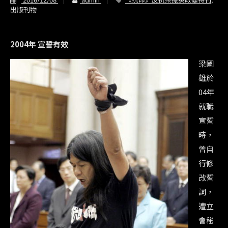
出版刊物
2004年 宣誓有效
梁國
雄於
04年
就職
宣誓
時，
曾自
行修
改誓
詞，
遭立
會秘