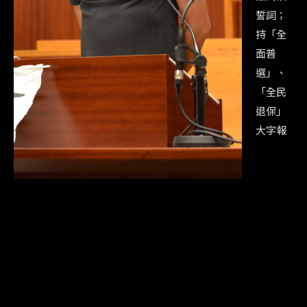
誓詞；
持「全
面普
選」、
「全民
退保」
大字報