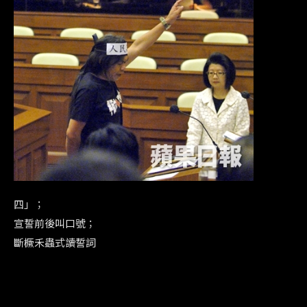
四」；
宣誓前後叫口號；
斷橛禾蟲式讀誓詞