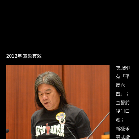
2012年 宣誓有效
衣服印
有「平
反六
四」；
宣誓前
後叫口
號；
斷橛禾
蟲式讀