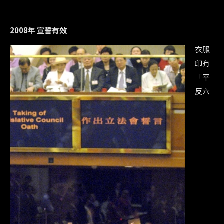
2008年 宣誓有效
衣服
印有
「平
反六