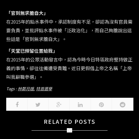
「官到無求膽自大」
在2015年的鉛水事件中，承認制度有不足，卻認為沒有官員需
要負責，並批評鉛水事件被「泛政治化」，而自己夠膽說出這
些話是「官到無求膽自大」。
「天堂已預留位置給我」
在2015年的公眾活動發言中，認為今時今日特區政府堅持做正
義的事情，卻往往備遭受責難。近日更假借上帝之名稱「上帝
叫我辭職參選」。
Tags :
林鄭月娥
,
特首選舉
RELATED POSTS