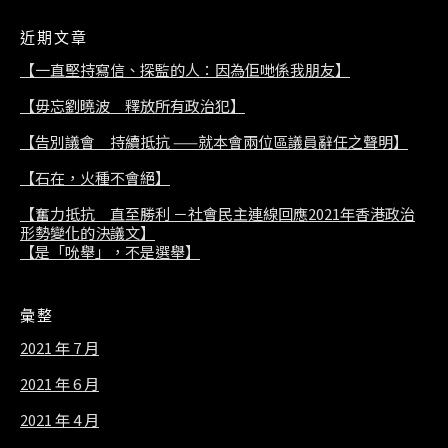
近期文章
【一直堅持寫信、探監的人：因為佢哋係我朋友】
【毋忘劉曉波 釋放所有政治犯】
【告別議會 持續抵抗 ——就本會兩位區議員辭任之聲明】
【石在，火種不會絕】
【奮力抵抗 直至勝利 －社會民主連線回應2021年香港政治
形勢變化的決議文】
【是「吮舉」，不是選舉】
彙整
2021 年 7 月
2021 年 6 月
2021 年 4 月