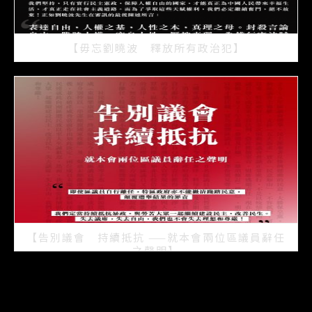
【毋忘劉曉波 釋放所有政治犯】
2021/07/15
【告別議會 持續抵抗 ——就本會兩位區議員辭任
之聲明】
2021/07/08