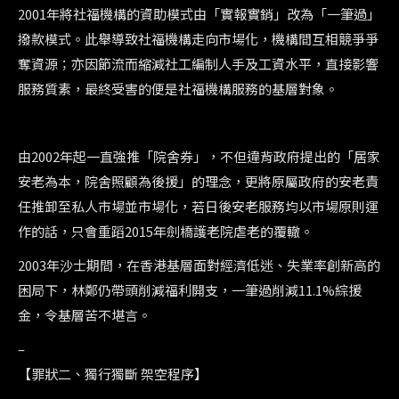
2001年將社福機構的資助模式由「實報實銷」改為「一筆過」
撥款模式。此舉導致社福機構走向市場化，機構間互相競爭爭
奪資源；亦因節流而縮減社工編制人手及工資水平，直接影響
服務質素，最終受害的便是社福機構服務的基層對象。
由2002年起一直強推「院舍券」，不但違背政府提出的「居家
安老為本，院舍照顧為後援」的理念，更將原屬政府的安老責
任推卸至私人市場並市場化，若日後安老服務均以市場原則運
作的話，只會重蹈2015年劍橋護老院虐老的覆轍。
2003年沙士期間，在香港基層面對經濟低迷、失業率創新高的
困局下，林鄭仍帶頭削減福利開支，一筆過削減11.1%綜援
金，令基層苦不堪言。
–
【罪狀二、獨行獨斷 架空程序】