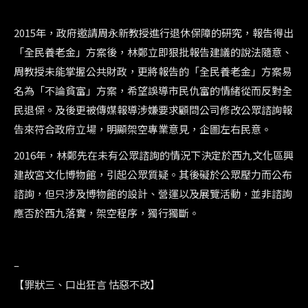
2015年，政府邀請周永新教授進行退休保障的研究，報告得出
「全民養老金」方案後，林鄭立即狠批報告建議的說法隨意、
周教授未能掌握公共財政，更將報告的「全民養老金」方案易
名為「不論貧富」方案，希望誤導市民仇富的情緒從而反對全
民退保。及後更被傳媒報導涉嫌要求顧問公司修改公眾諮詢報
告來符合政府立場，明顯架空專業意見，企圖左右民意。
2016年，林鄭先在未有公眾諮詢的情況下決定於西九文化區興
建故宮文化博物館，引起公眾質疑。其後礙於公眾壓力而公布
諮詢，但只涉及博物館的設計、營運以及展覽活動，並非諮詢
應否於西九落實，架空程序，獨行獨斷。
–
【罪狀三、口出狂言 怙惡不改】