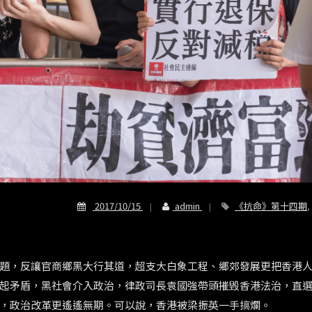
2017/10/15
admin
《抗命》第十四期
,
題，反讓官商鄉黑大行其道，超支大白象工程、鄉郊發展更把香港
起矛盾，黑社會介入政治，律政司長袁國強帶頭摧毁香港法治，直
，政治改革更遙遙無期。可以說，香港被梁振英一手搞爛。