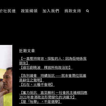
於社民連
政策綱領
加入我們
捐款支持
近期文章
【一直堅持寫信、探監的人：因為佢哋係我
朋友】
【毋忘劉曉波 釋放所有政治犯】
【告別議會 持續抵抗 ——就本會兩位區議
員辭任之聲明】
【石在，火種不會絕】
【奮力抵抗 直至勝利 －社會民主連線回應
2021年香港政治形勢變化的決議文】
【是「吮舉」，不是選舉】