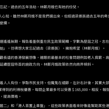
忘記，過去的五年浩劫，林鄭月娥也有她的份兒。
港人心知，雖然林鄭月娥不是我們選出來，但經過梁振英過去五年的卑
麼爛。
選遙遙無期，報告着墨側重在民生政策範疇，字數為歷屆之冠，志
始」，彷彿想大家忘記過去（梁振英），擁抱希望（林鄭月娥）。
觀長遠的香港發展想像，連眼前最基本的社會問題例如老人貧窮、
延續歷屆特首的施政方向，林鄭月娥政策依然向商界傾斜。
着人人有份，爭取市民支持。但魔鬼在細節，左計右計後，其實大
得到的利得稅優惠，每間企業最多可以受惠＄165,000。相反，報
，提高價格。
居二」和「港人首置上車盤」，這些政策表面看來好像能幫助某些