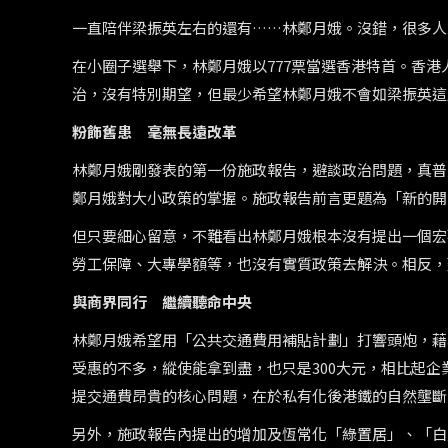
一直陪伴梁振英左右的還有……林鄭月娥。沒錯，很多人
在小圈子選舉下，林鄭月娥以777票當選香港特首。香
治，沒有特別期望，但最少希望林鄭月娥不會如梁振英這
粉飾舊患 毫無長遠改革
林鄭月娥剛發表的第一份施政報告，避談政治問題，真普
鄭月娥對大小政策的掌握。施政報告前言更題為「新的開
但只要細心留意，不難看出林鄭月娥根本沒有提出一個宏
勞工保障、大專學額等，也沒有實質政策去解決。相反，
與商界同行 繼續聽命中央
林鄭月娥希望用「公共交通費用補貼計劃」打響頭炮，藉
受惠的不多，縱使能拿到盡，也只是300大元，相比起企業
提交通費昂貴的核心問題，在於私有化後港鐵的自然壟斷
另外，施政報告內提出的增加及恆常化「綠置居」、「白