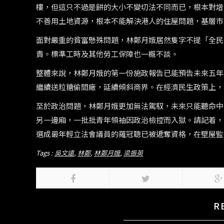
樓，但這只不過是餅的大小不變切法不同而已，根本對增
不善用土地資源，根本不能解決港人的住屋問題，基層市
面對嚴重的貧富懸殊問題，林鄭月娥居然隻字不提「全民
責。標準工時及其他勞工保障也一概不談。
整體來說，林鄭月娥的第一份施政報告已能預告未來五年
繼續送粒糖偷間廠，延續傾斜商界。在經濟民生政策上，
至於政治問題，林鄭月娥更加無法駕馭，未來只能聽命中
另一邊廂，一批批青年領袖因政治檢控而入獄。請記着，當
選成最年輕立法會議員的羅冠聰已被遞奪資格，在壁屋監
Tags :
吳文遠
,
林鄭
,
林鄭月娥
,
梁振英
R