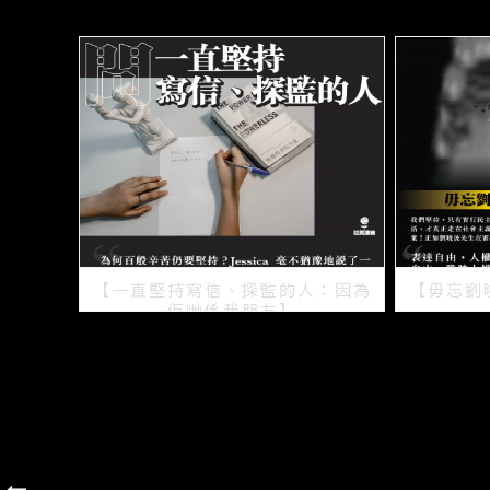
【一直堅持寫信、探監的人：因為
【毋忘劉
佢哋係我朋友】
2021/07/15