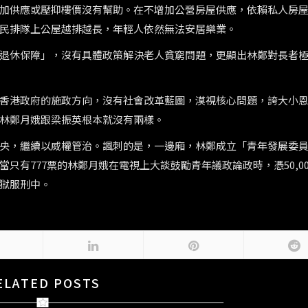
加供應或壓抑樓價沒有幫助。在不增加公營房屋供應，依賴私人房
民排隊上公屋越排越長，年輕人依然無法安居樂業。
退休保障」，沒有具體政策解決老人貧窮問題，更顯出林鄭對長者
香港政府的施政方向，沒有社會改革藍圖，漠視核心問題，誇大小
林鄭月娥跟梁振英根本就沒有兩樣。
央，繼續以威權管治。諷刺的是，一邊廂，林鄭成立「青年發展委
只有777票的林鄭月娥在電視上大談鼓勵青年議政論政時，憑50,00
獄服刑中。
ELATED POSTS