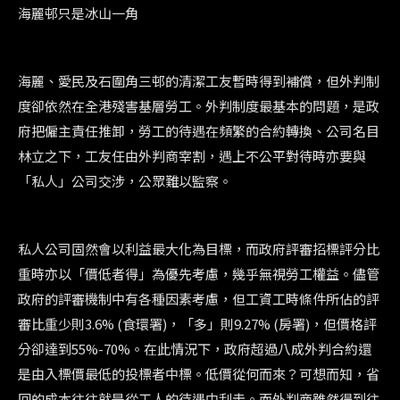
海麗邨只是冰山一角
海麗、愛民及石圍角三邨的清潔工友暫時得到補償，但外判制
度卻依然在全港殘害基層勞工。外判制度最基本的問題，是政
府把僱主責任推卸，勞工的待遇在頻繁的合約轉換、公司名目
林立之下，工友任由外判商宰割，遇上不公平對待時亦要與
「私人」公司交涉，公眾難以監察。
私人公司固然會以利益最大化為目標，而政府評審招標評分比
重時亦以「價低者得」為優先考慮，幾乎無視勞工權益。儘管
政府的評審機制中有各種因素考慮，但工資工時條件所佔的評
審比重少則3.6% (食環署)，「多」則9.27% (房署)，但價格評
分卻達到55%-70%。在此情況下，政府超過八成外判合約還
是由入標價最低的投標者中標。低價從何而來？可想而知，省
回的成本往往就是從工人的待遇中刮走。而外判商雖然得到往