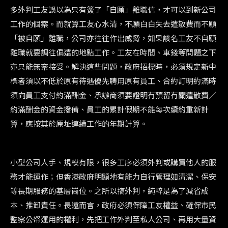
多外判工友誤以為只有簽了「自願」離職信，才可以到新公司
工作的個案。而就算工友心水清，不願白白失去遣散費而不願
「被自願」離職，公司亦往往作出威脅，如果該名工友不自願
離職就要調往偏遠的地點工作。工友在時間、車錢等問題之下
亦只能無奈接受。解決這些問題，政府招標時，必須規定新中
標者須以不低於原有待遇優先聘用原有員工、合約訂明約滿時
須向員工支付約滿酬金、承辦商須要證明有預留有關遣散費／
約滿酬金的資金撥備、員工的累計假期不能每次續約重新計
算，應按其於原址連續工作的年期計算。
小型公司人手、規模有限，很多工序必須外判或購買他人的服
務才能運作；但香港政府明顯地有能力自行管理如清潔、保安
等長期服務的基層崗位。之所以搞外判，純粹是為了減省成
本、推卸責任。長遠而言，政府必須保障工友權益、確保市民
監察公帑運用的權利，先把工作外判至私人公司、再用大量資