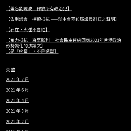
【毋忘劉曉波 釋放所有政治犯】
【告別議會 持續抵抗 ——就本會兩位區議員辭任之聲明】
【石在，火種不會絕】
【奮力抵抗 直至勝利 －社會民主連線回應2021年香港政治
形勢變化的決議文】
【是「吮舉」，不是選舉】
彙整
2021 年 7 月
2021 年 6 月
2021 年 4 月
2021 年 3 月
2021 年 2 月