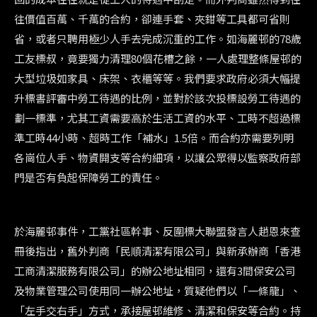
往價值百萬、千萬的合約，卻連手套、夾鉗等工具都可省則
省，或者只聘用極少人手去完成沉重的工作。如海麗邨的78歲
工友標叔，竟要獨力清理80個花槽之餘，一人處理整條屋邨的
大型垃圾如家具、床架、衣櫃等等。我們要求政府必須大幅提
升標書評審中勞工待遇的比例，並對於該次投標設勞工待遇的
劃一標準，尤其工資需要高於生活工資的水平、工時不超過標
準工時44小時、超時工作「補水」1.5倍。而合約亦需要列明
各崗位人手、物資開支等合約細項，以讓公眾得以監察政府部
門是否有負起保障勞工的責任。
於海麗邨事件，工黨社區幹事、反圍標大聯盟發言人趙恩來查
冊後指出，舊外判商「民順清潔有限公司」與新承辦商「香港
工商清潔服務有限公司」的辦公地址相同，還有3間保安公司
及物業管理公司使用同一辦公地址，質疑他們以「一條龍」、
「左手交右手」方式，承接屋邨維修、清潔和保安等合約。持