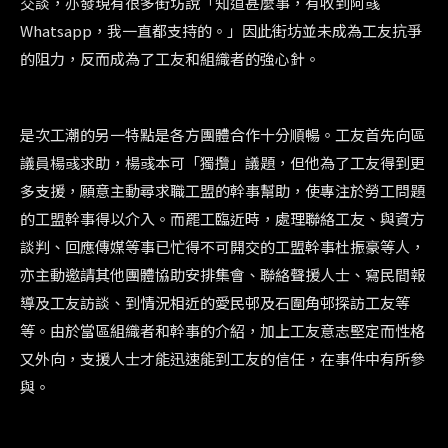
交談，亦發現有很多街坊說「知道甚麼事，有收到阿彧
Whatsapp，我一直都支持的。」因此街坊並未成為工友抗爭
的阻力，反而成為了工友和組織者的強心針。
是次工潮的另一特點是各方團體合作十分順暢。工友首先向區
議員楊彧求助，楊彧本可「獨攬」議題，但他為了工友得到更
多支援，願意主動尋求職工盟的幹事幫助，使專注於勞工問題
的工盟幹事得以介入。而罷工臨近時，處理聯絡工友、與資方
談判、回應傳媒等事已忙得不可開交的工盟幹事杜振豪等人，
亦主動邀請其他團體協助安排集會、聯絡聲援人士、寫民間報
導及工友訪談、到情況相近的愛民邨及石圍角邨探訪工友等
等。由於當區組織者和幹事的介紹，加上工友意志堅定而性格
又外向，支援人士才能迅速能到工友的信任，在事件中有所參
與。