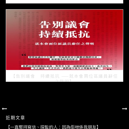
2021/07/15
【告別議會 持續抵抗 ——就本會兩位區議員辭任
之聲明】
2021/07/08
近期文章
【一直堅持寫信、探監的人：因為佢哋係我朋友】