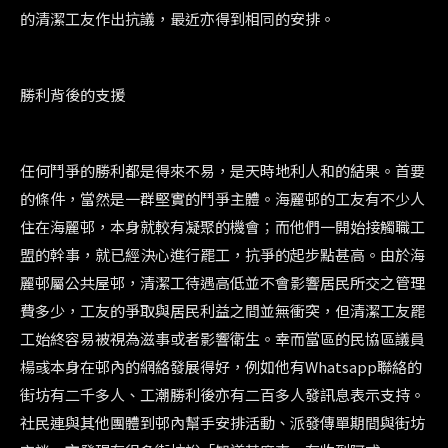
的清潔工友作出抗議，最近亦得到相同的安排。
勝利背後的支援
任何鬥爭的勝利都是得來不易，是天時地利人和的結果。首要
的條件，當然是一群堅實的鬥爭主體。海麗邨的工友有不少人
住在海麗邨，本身就較有凝聚的機會；而他們一開始接觸職工
盟的幹事，就已經決心進行罷工，抗爭的起步點甚高。由於海
麗邨屬公共屋邨，清潔工待遇高低並不會影響居民所交之管理
費多少，工友的爭取與居民利益之間並無衝突，但清潔工友罷
工始終容易被視為滋事或者影響衛生。幸而當區的民協區議員
楊彧本身在邨內的網絡發展得好，例如他有Whatsapp聯絡的
街坊有二千多人、工潮勝利後亦有二百多人發訊息表示支持。
社民連與其他團體到邨內幫手安排活動、派發傳單期間與街坊