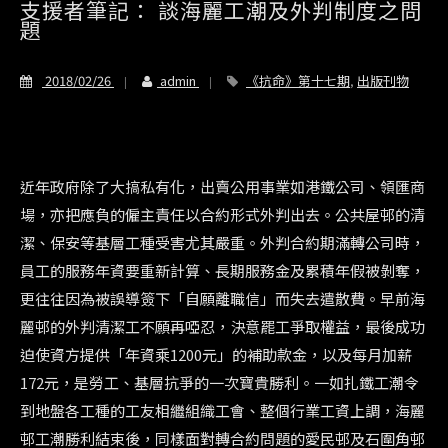
支援者筆記： 談海麗工潮及外判制度之問
題
2018/02/26
admin
《抗命》第十七期
,
出版刊物
近年政府除了大搞私有化，出賣公用事業如港鐵公司、領匯商
場，亦把應負的僱主責任以合約形式外判出去。公共屋邨的清
潔、保安等基層工種受害尤其嚴重。外判合約期滿轉公司時，
員工的服務年資要重新計算、長期服務金及累積年假被剝奪，
更往往因為被誤導簽下「自願離職信」而失去遣散費。早前海
麗邨的外判清潔工不願再啞忍，決意罷工爭取權益，最後成功
迫使資方提供「年資乘1200元」的補助款金，以及每月加薪
172元，是勞工、基層抗爭的一次寶貴勝利。一如扎鐵工潮令
到地盤各工種的工友相繼組織工會、整個行業工資上調，海麗
邨工潮勝利結束後，同樣面對轉合約問題的愛民邨及石圍角邨