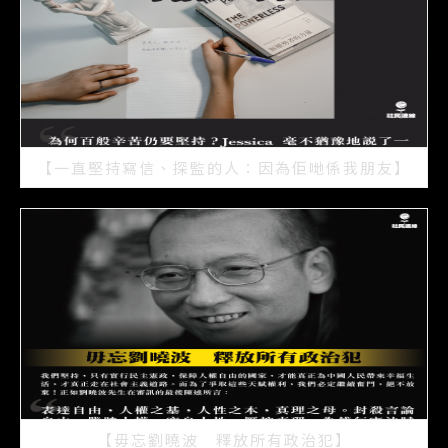
【一直堅持寫信、探監的人：因為佢哋係我朋友】
2021/07/15
【毋忘劉曉波 釋放所有政治犯】