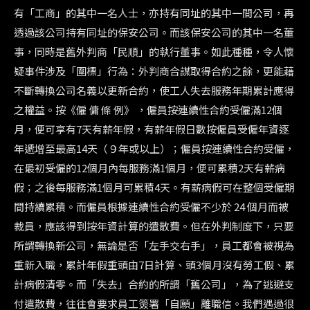
有「工商」的其中一名人士，亦持有同址的其中一間公司，再
透過該公司持有同址的保安公司。而該保安公司的其中一名董
事，同時是舊外判商「民順」的執行董事。如此種種，令人懷
疑事件涉及「圍標」行為：外判商合謀取得合約之餘，更能藉
不斷轉換公司名義以更新合約，使工人失去服務年期累計應得
之權益。按《僱 傭 條 例》 ，僱員按連續性合約受僱滿12個
月，便可享有7天有薪年假，有薪年假日數按僱員受僱年資逐
年遞增至最高14天（９年或以上）；僱員按連續性合約受僱，
在最初受僱的12個月內每服務滿1個月，便可累積2天有薪病
假；之後每服務滿1個月可累積4天。有薪病假可在整個受僱期
間持續累積。而僱員根據連續性合約受僱不少於 24 個月而被
裁員，應該得到按年資計算的遣散費。但在外判制度下，只要
所謂轉換新公司，無論是否「左手交右手」，員工都會被視為
重新入職，累計年假重頭由7日計算、頭3個月沒有勞工假、累
計病假清零。而「失去」合約的所謂「舊公司」，為了逃避支
付遣散費，往往會要求員工簽署「自願」離職信。我們遇過很