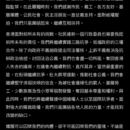
臨監禁。在此艱難時刻，我們感謝市民、義工、各方友好、基
層團體、公民社會、民主派朋友一直仗義支持。面對威權壓
迫，我們只能團結起來，繼續互相扶持。
香港面對前所未有的挑戰，社民連新一屆行政委員也需要負起
前所未有的責任。我們將繼續實踐三路抗爭，抵擋政府的三權
合作。除了向政府不義施政提出司法覆核，上訴不義裁決及抗
辯政治檢控，討回法治公義。我們也會盡一切所能，奪回香港
人失去的議席，在議會內繼續對抗，直斥其非。當然最重要的
是，在街頭繼續抗爭，壯大群眾運動，推動社會公義。我們會
繼續堅守濟弱扶傾的信念，為被社會邊緣化的窮人、基層勞
工、少數族裔及性小眾等弱勢發聲，奪回基本尊重和權利。與
此同時，我們也將繼續聲援中國維權人士以至國際抗爭者。面
對強大的獨裁政權，我們只能團結各地人民的力量，才能找到
改變的缺口。
鐵籠可以囚禁我們的肉體，卻不可能囚禁我們的靈魂。不論是