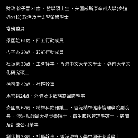
財政 徐子晉 31歲 ．哲學碩士生 ．美國威斯康辛州大學(麥迪
遜分校) 政治及歷史學榮譽學士
常務委員
梁國雄 61歲 ．四五行動成員
岑子杰 30歲 ．彩虹行動成員
杜振豪 33歲 ．工會幹事 ．香港中文大學文學士 ．嶺南大學文
化研究碩士
徐可儀 42歲 ．社區幹事
馬雲祺24歲．外傭及少數族裔團體幹事
麥國風 62歲 ．精神科註冊護士 ．香港精神健康護理學院副院
長 ．澳洲臥龍崗大學榮譽院士 ．衛生服務管理學碩士 ．顧問
及訓練公司董事
劉伏櫪 33歲 ．社區幹事 ．香港浸會大學中國研究系學士