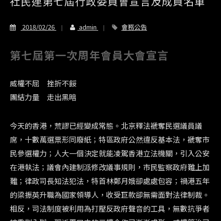
社民連第七屆行政委員會宣言及成員名單
2018/02/26
admin
會務公告
第七屆第一次周年會員大會宣言
威權不屈 挫折不餒
團結力量 走出黑暗
今天的香港，荒謬已經變成常態。北京釋法褫奪民選議員議
席，十數萬選票形同廢紙；特區政府公然違反基本法，褫奪市
民參選權力；人大一個決定就能凌駕香港立法機關，引入公安
在港執法；議會內建制派修改議事規則，市民監察政府難上加
難；律政司長知法犯法，特首林鄭月娥卻處處包容；禍港五年
的梁振英升職為國家領導人，收受巨款卻無需面對法律制裁。
相反，司法制度被利用為打壓反政府聲音的工具，無數抗爭者