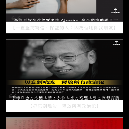
【一直堅持寫信、探監的人：因為佢哋係我朋友】
2021/07/15
【毋忘劉曉波 釋放所有政治犯】
2021/07/15