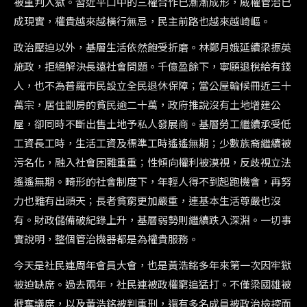
被重判入獄。習近平口中的三權合作已漸漸成形，威權管治已
成現實，權貴越來越橫行無忌，民主前路也越來越崎嶇。
政治壓迫以外，基層生活依然飽受折磨。林鄭月娥延續梁振英
施政，拒絕解決長遠社會問題。千億盈餘下，寧願退稅給有錢
人，也不為普羅市民設立全民退休保障；當公屋輪候冊近三十
萬宗，居住劏房的貧民逾二十萬，政府推說沒有土地增建公
屋，卻同時不斷出售土地予私人發展商。基層勞工繼續承受低
工資長工時，生活工資及標準工時遙遙無期；少數族裔繼續被
污名化，融入社會困難重重；性傾向權利被漠視，反歧視立法
遙遙無期。畸形的社會制度下，年輕人得不到起跑機會，再努
力也難有出頭天；長者貧窮更加嚴重，連基本生活尊嚴也沒
有。財政儲備破紀錄上升，基層弱勢則繼續跌入深淵。一切事
實說明，整個管治機器都是為權貴服務。
今天是社民連周年會員大會，也是黃浩銘多年來第一次因牢獄
被迫缺席。過去兩年，社民連被政權窮追猛打。不僅梁國雄被
褫奪議席，以及黃浩銘被判重刑，還有多名成員被政治檢控面