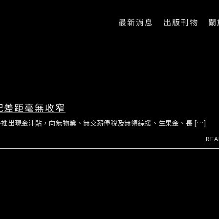
最新消息
出版刊物
關
配差距毫無收窄
推出現金津貼，向無物業、無交薪俸稅及無領綜援、生果金、長 […]
REA