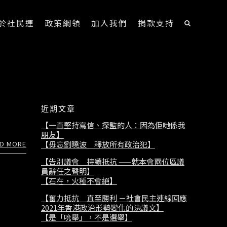
於社民連
政策綱領
加入我們
捐款支持
近期文章
【一直堅持寫信、探監的人：因為佢哋係我
朋友】
D MORE
【毋忘劉曉波 釋放所有政治犯】
【告別議會 持續抵抗 ——就本會兩位區議
員辭任之聲明】
【石在，火種不會絕】
【奮力抵抗 直至勝利 －社會民主連線回應
2021年香港政治形勢變化的決議文】
【是「吮舉」，不是選舉】