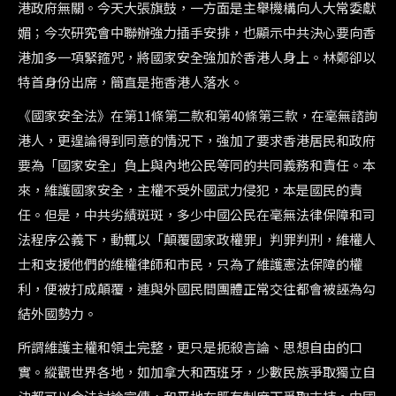
港政府無關。今天大張旗鼓，一方面是主舉機構向人大常委獻
媚；今次研究會中聯辦強力插手安排，也顯示中共決心要向香
港加多一項緊箍咒，將國家安全強加於香港人身上。林鄭卻以
特首身份出席，簡直是拖香港人落水。
《國家安全法》在第11條第二款和第40條第三款，在毫無諮詢
港人，更遑論得到同意的情況下，強加了要求香港居民和政府
要為「國家安全」負上與內地公民等同的共同義務和責任。本
來，維護國家安全，主權不受外國武力侵犯，本是國民的責
任。但是，中共劣績斑斑，多少中國公民在毫無法律保障和司
法程序公義下，動輒以「顛覆國家政權罪」判罪判刑，維權人
士和支援他們的維權律師和市民，只為了維護憲法保障的權
利，便被打成顛覆，連與外國民間團體正常交往都會被誣為勾
結外國勢力。
所謂維護主權和領土完整，更只是扼殺言論、思想自由的口
實。縱觀世界各地，如加拿大和西班牙，少數民族爭取獨立自