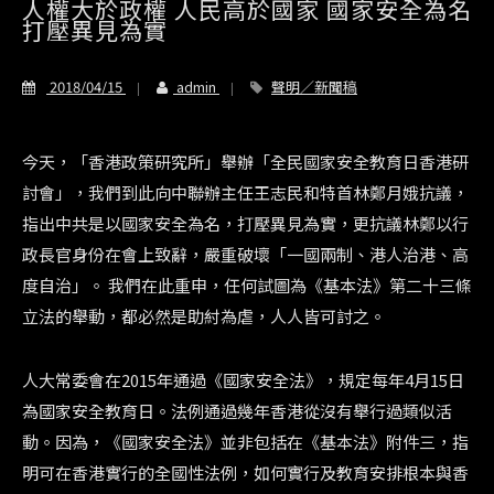
人權大於政權 人民高於國家 國家安全為名
打壓異見為實
2018/04/15
admin
聲明／新聞稿
今天，「香港政策研究所」舉辦「全民國家安全教育日香港研
討會」，我們到此向中聯辦主任王志民和特首林鄭月娥抗議，
指出中共是以國家安全為名，打壓異見為實，更抗議林鄭以行
政長官身份在會上致辭，嚴重破壞「一國兩制、港人治港、高
度自治」。 我們在此重申，任何試圖為《基本法》第二十三條
立法的舉動，都必然是助紂為虐，人人皆可討之。
人大常委會在2015年通過《國家安全法》，規定每年4月15日
為國家安全教育日。法例通過幾年香港從沒有舉行過類似活
動。因為，《國家安全法》並非包括在《基本法》附件三，指
明可在香港實行的全國性法例，如何實行及教育安排根本與香