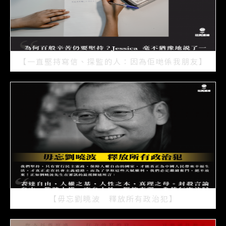
【一直堅持寫信、探監的人：因為佢哋係我朋友】
2021/07/15
【毋忘劉曉波 釋放所有政治犯】
2021/07/15