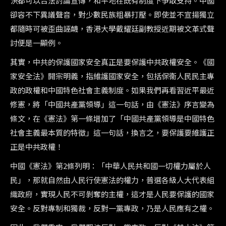
決都可以合法討論宣傳，和平地在既有制度下爭取支持。中國
卻容不下異議聲音，對少數民族粗暴打壓。即使並不宣揚獨立
都隨時可被歪曲誣衊，香港大學戴耀廷副教授近期被文革式聲
討便是一顯例。
其實，中共的保護國家安全真正是要保護中共政權安全。《國
家安全法》開宗明義，指維護國家安全，包括保衞人民民主專
政的政權和中國特色社會主義制度。如果我們再看習近平最近
修憲，將「中國共產黨領導」這一句話，由《憲法》序言變為
條文，在《憲法》第一條增加了「中國共產黨領導是中國特色
社會主義最本質的特徵」這一句話，換言之，要保護要維護正
正是中共政權！
中國《憲法》第2條列明：「中華人民共和國一切權力屬於人
民」，那就自然由人民行使憲法的權力，普選各級人大代表組
織政府，實現人民不可剝奪的主權，這才是人民要保護的國家
安全。反對專制和獨裁，反對一黨專政，乃是人民應有之權。