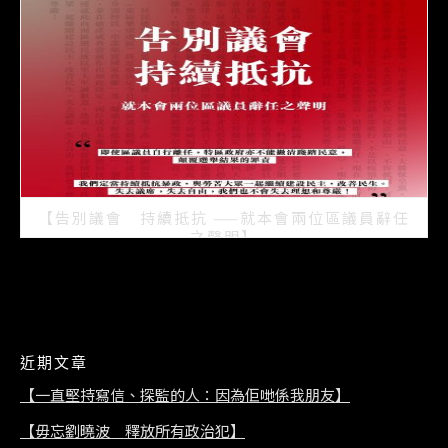
【告別議會 持續抵抗 ——就本會兩位區議員辭任
之聲明】
2021/07/08
近期文章
【一直堅持寫信、探監的人：因為佢哋係我朋友】
【毋忘劉曉波 釋放所有政治犯】