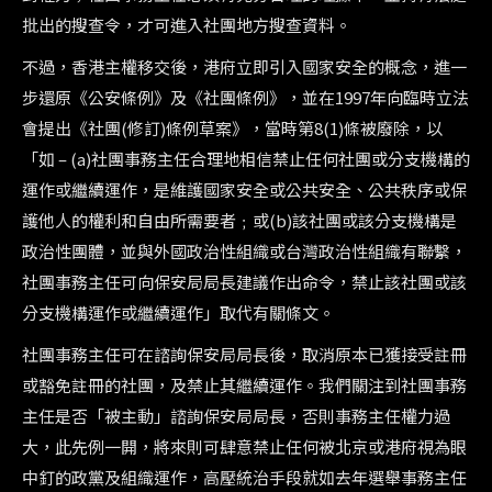
批出的搜查令，才可進入社團地方搜查資料。
不過，香港主權移交後，港府立即引入國家安全的概念，進一
步還原《公安條例》及《社團條例》，並在1997年向臨時立法
會提出《社團(修訂)條例草案》，當時第8(1)條被廢除，以
「如 – (a)社團事務主任合理地相信禁止任何社團或分支機構的
運作或繼續運作，是維護國家安全或公共安全、公共秩序或保
護他人的權利和自由所需要者﹔或(b)該社團或該分支機構是
政治性團體，並與外國政治性組織或台灣政治性組織有聯繫，
社團事務主任可向保安局局長建議作出命令，禁止該社團或該
分支機構運作或繼續運作」取代有關條文。
社團事務主任可在諮詢保安局局長後，取消原本已獲接受註冊
或豁免註冊的社團，及禁止其繼續運作。我們關注到社團事務
主任是否「被主動」諮詢保安局局長，否則事務主任權力過
大，此先例一開，將來則可肆意禁止任何被北京或港府視為眼
中釘的政黨及組織運作，高壓統治手段就如去年選舉事務主任