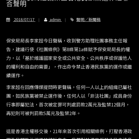
合聲明
2018/07/17
admin
聲明／新聞稿
保安局局長李家超今日聲稱，收到警方助理社團事務主任報
告，建議行使《社團條例》第8條第1a條賦予保安局局長的權
力，以「基於維護國家安全或公共安全、公共秩序或保護他人
的權利和自由的需要」，作出命令禁止香港民族黨的運作或繼
續運作。
李家超在回應傳媒提問時更聲稱，任何一人以上的組織已屬社
團，如民族黨被禁止運作後，任何人以「非法社團」成員身份
行事即屬犯法，首次被定罪可判處罰款2萬元及監禁12個月，
再犯則可被判罰款5萬元及監禁2年。
這是香港主權移交後，21年來首次引用相關條例，打壓香港政