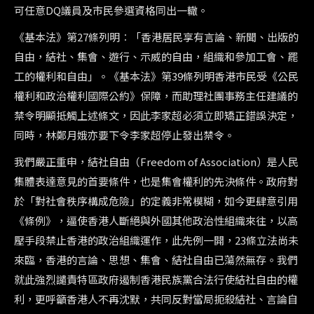
可任意DQ議員及市民參選資格同出一轍。
《基本法》第27條列明︰「香港居民享有言論、新聞、出版的
自由，結社、集會、遊行、示威的自由，組織和參加工會、罷
工的權利和自由」。《基本法》第39條列明香港市民受《公民
權利和政治權利國際公約》保障，而助理社團事務主任建議的
禁令明顯抵觸上述條文，因此李家超必須立即矯正錯誤決定，
同時，林鄭月娥亦要下令李家超停止發出禁令。
我們嚴正重申，結社自由（Freedom of Association）是人民
集體表達意見的首要條件，也是集會權利的先決條件。政府對
於「對社會秩序構成危險」的定義非常模糊，如今更肆意引用
《條例》，逼使香港人斷絕與外國其他政治性組織來往，以高
壓手段禁止香港的政治組織運作，此先例一開，23條立法尚未
來臨，香港的言論、思想、集會、結社自由已蕩然無存。我們
就此強烈譴責特區政府遏制香港民族黨合法行使結社自由的權
利，更呼籲香港人不再沈默，共同反對當局扼殺結社、言論自