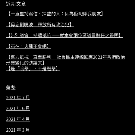
近期文章
【一直堅持寫信、探監的人：因為佢哋係我朋友】
【毋忘劉曉波 釋放所有政治犯】
【告別議會 持續抵抗 ——就本會兩位區議員辭任之聲明】
【石在，火種不會絕】
【奮力抵抗 直至勝利 －社會民主連線回應2021年香港政治
形勢變化的決議文】
【是「吮舉」，不是選舉】
彙整
2021 年 7 月
2021 年 6 月
2021 年 4 月
2021 年 3 月