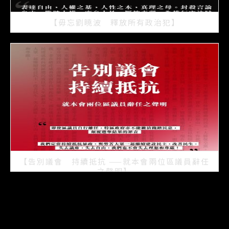
【毋忘劉曉波 釋放所有政治犯】
2021/07/15
【告別議會 持續抵抗 ——就本會兩位區議員辭任
之聲明】
2021/07/08