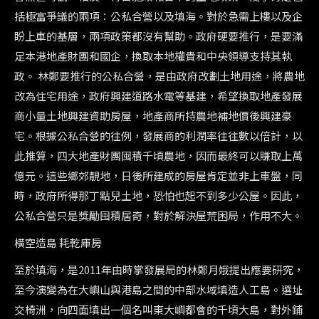
括極富爭議的兩項：公私合營以及填海。對於急需上樓以及企
盼上車的基層，兩項政策都沒有幫助。政府硬要推行，是要滿
足本港地產財團和國企，換取本地權貴和中央領導支持其執
政。 林鄭要推行的公私合營，是由政府改劃土地用途，將農地
改為住宅用途，政府興建道路水電等基建，希望換取地產發展
商小量土地興建資助房屋，地產商所持農地補地價後興建豪
宅。根據公私合營的往例，發展商的利潤率往往數以倍計，以
此推算，四大地產財團囤積千頃農地，因而最終可以賺取上萬
億元。這些鄉郊靚地，日後所建成的房屋肯定並非上車盤，同
時，政府所得那丁點兒土地，恐怕也起不到多少公屋。因此，
公私合營只是獎勵囤積居奇，對於解決屋荒困局，作用不大。
橫空造島 耗乾庫房
至於填海，是2011年由時掌發展局的林鄭月娥提出應要研究，
至今演變為在大嶼山與港島之間的中部水域填造人工島。選址
交椅洲，向四面填出一個名叫東大嶼都會的千頃大島，對外鋪