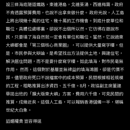
設三條海底隧道鐵路，東連港島，北連葵涌，西連梅窩。政府
不肯透露預算費用，也說不出拿來做什麼。 政府光說，人工島
上將出現幾十萬的住宅、幾十萬的工作機會。到底什麼單位和
職位，具體位處哪裏，卻說不出個所以然。它彷彿在遊說市
民，只要填了海自然就一定會有單位和職位。當然，它說過東
大嶼都會是「第三個核心商業圈」，可以提供大量寫字樓，但
是，市民參與大辯論，是希望找出方法提供土地，興建住宅，
解決居住問題，而不是要什麼寫字樓。如此填海，對市民毫無
作用。 然而，這個對於基層並無裨益的填海鴻圖，卻是代價不
菲。儘管政府死口不說檔案中的成本預算，民間根據相若規模
的工程，粗略推算出涉資四、五千億。8月，政協副主席董建
華拋出他的「擴大版東大嶼」方案，費用六千億，可見民間的
推算，戍幾近矣。這個人工島，可以報銷香港儲備一半，堪稱
世紀大白象。
謟媚權貴 豈容得逞