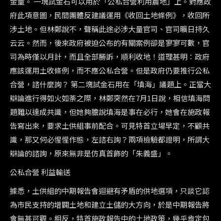
金量。 一塊試金石可以用於「公私合營利用農地」上。對應政
府此項意圖，民間團體反建議運用《收回土地條例》，收回所
涉土地。但林鄭說不，聲稱此途必涉大量官司、官司曠日持久
云云。然而，後來政府被迫公布的有關案例卻是寥寥可數，官
司為時僅以月計，而且全部勝訴，順利收地！道理甚明：政府
應該運用土收條例，而不應公私合營。但是政府仍要推行公私
合營，諮什麼詢？ 第二塊試金石用在「填海」議題上。正當大
辯論進行得如火如荼之際，林鄭突然在7月1日說，相信填海問
題難以達成共識，但她夠膽說填海是事在必行，她會在施政報
告寫出來，要求土供組事前配合。可見特首立場早定，不顧共
識，那又何必惺惺作態，左諮右詢？兩項檢驗都證明，所謂大
辯論的諮詢，原來無非是仿真首飾的「朱義盛」。
公私合營 利益輸送
據悉，土供組的中期報告會迴避有矛盾的供地選項，只談它認
為市民支持的增闢土地和建立土儲的大方向，於是中期報告將
會無甚可觀。相反，特首施政報告中的土地政策，幾乎肯定包