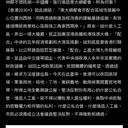
林鄭不惜耗掉一半儲備，強行填造東大嶼都會，所為何事？
《香港2030+》如此總結：「東大嶼都會亦配合區域性發展中
心位置向西移，同時透過新建及經改善的運輸基建設施，有效
連接傳統商業核心區與珠三角東西兩岸。」原來，說什麼人工
島，弄出一場大龍鳳，就正如廣深港高鐵和港珠澳大橋，「配
合」中央的五年經濟規劃和大灣區規劃，說到底是要香港打開
庫房，以公帑建造超巨型基建，「配合」上面大灣九市發展經
濟，並且由中交建等國企，代表中央接收港人多年辛苦累積的
財政儲備。 說回土地政策諮詢，民間團體的確希望，透過諮
詢，尋求方法增建住房。今天在此重申，香港可以收回高球
場、軍事用地、棕地、丁地、棄耕農地…動用候賣閒置官地等
等，所得土地全數興建公屋。堅決反對別有用心的什麼公私合
營、填造人工島。容不得以犧牲港人居住權利，換取中央欽點
的官職權力和伴隨的私利。 什麼公私合營、什麼填造人工島，
市民必須責成立法會議員堅決反對，不得撥款和通過。