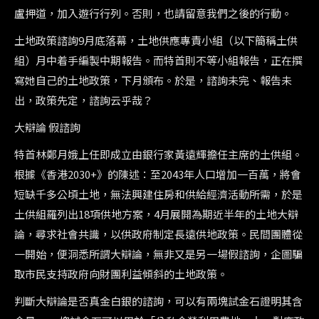
盧押道，加入遊行行列。否則，也請留意我們之後的行動。
土地政策諮詢9月底落幕，土地供應專責小組（以下簡稱土供
組）月中着手編製中期報告。而特首則不等小組報告，正在撰
寫她自己的土地政策，下月頒布。於是，諮詢未完、報告未
出，政策先定，諮詢云乎哉？
大辯論 假諮詢
特首林鄭月娥上任即成立由銀行家黃遠輝擔任主席的土供組。
根據《香港2030+》的陳述：至2043年人口增加一百萬，將會
短缺千多公頃土地，無法興建住房和供給經濟活動所需，於是
土供組羅列出18項供地方案，4月展開為期近半年的土地大辯
論，尋求社會共識，以供政府制定長遠供地政策。民間團體從
一開始，便洞悉所謂大辯論，無非又是另一場假諮詢，企圖騙
取市民支持政府向財團利益傾斜的土地政策。
判斷大辯論是否真金白銀的諮詢，可以有兩塊試金石證明其含