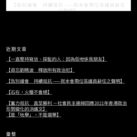
【告別議會 持續抵抗 ——就本會兩位區議員辭任
之聲明】
2021/07/08
近期文章
【一直堅持寫信、探監的人：因為佢哋係我朋友】
【毋忘劉曉波 釋放所有政治犯】
【告別議會 持續抵抗 ——就本會兩位區議員辭任之聲明】
【石在，火種不會絕】
【奮力抵抗 直至勝利 －社會民主連線回應2021年香港政治
形勢變化的決議文】
【是「吮舉」，不是選舉】
彙整