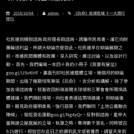
2018/10/04
admin
《抗命》拒絕危城 十一大遊行
特刊
社民連挑機假諮詢 政府擅長假諮詢，誘騙市民背書，讓它向財
團輸送利益，所謂大辯論亦是如此。社民連早在辯論展開之
前，串連民間團體和政團，深入研究，廣泛討論，以及設計行
動。 首先，我們編寫一本四十頁的小冊子《我要有屋住》
goo.gl/U5vKHF，裏面刊印社民連整體立場。幾個月的辯論
期間，出版了幾期恒常單張《抗命》，去分析和講解。 除了參
加各場諮詢會，就着收回粉嶺高爾夫球場和三軍會會所兩項具
體建議，我們親赴現場，向社會表達這兩項建議。 到辯論後
期，眼見政府擺明車馬，強行惡策，我們聯同「土地公義聯合
陣線」，發起簽名運動goo.gl/Ng4yQr，反對假諮詢，重申大
量興建公屋居屋的立場，執筆之時，集得數千簽名。同時號召
9.15遊行，假如您在此日之前讀到此文或者獲悉，請當天來到