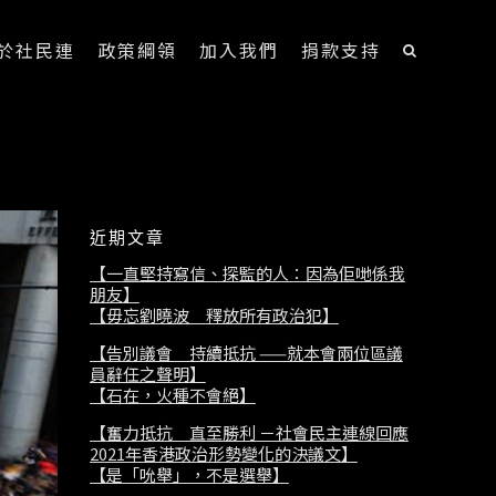
於社民連
政策綱領
加入我們
捐款支持
近期文章
【一直堅持寫信、探監的人：因為佢哋係我
朋友】
【毋忘劉曉波 釋放所有政治犯】
【告別議會 持續抵抗 ——就本會兩位區議
員辭任之聲明】
【石在，火種不會絕】
【奮力抵抗 直至勝利 －社會民主連線回應
2021年香港政治形勢變化的決議文】
【是「吮舉」，不是選舉】