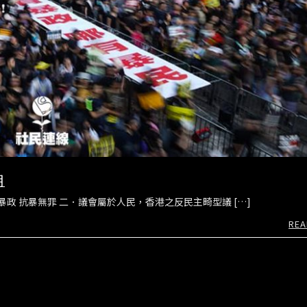
明
暴政 抗暴無罪 二．議會屬於人民，香港之反民主畸型議 […]
REA