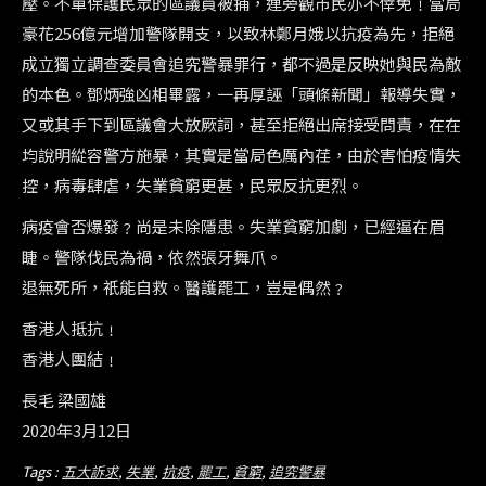
壓。不單保護民眾的區議員被捕，連旁觀市民亦不倖免﹗當局
豪花256億元增加警隊開支，以致林鄭月娥以抗疫為先，拒絕
成立獨立調查委員會追究警暴罪行，都不過是反映她與民為敵
的本色。鄧炳強凶相畢露，一再厚誣「頭條新聞」報導失實，
又或其手下到區議會大放厥詞，甚至拒絕出席接受問責，在在
均說明緃容警方施暴，其實是當局色厲內荏，由於害怕疫情失
控，病毒肆虐，失業貧窮更甚，民眾反抗更烈。
病疫會否爆發﹖尚是未除隱患。失業貧窮加劇，已經逼在眉
睫。警隊伐民為禍，依然張牙舞爪。
退無死所，祇能自救。醫護罷工，豈是偶然﹖
香港人抵抗﹗
香港人團結﹗
長毛 梁國雄
2020年3月12日
Tags :
五大訴求
,
失業
,
抗疫
,
罷工
,
貧窮
,
追究警暴