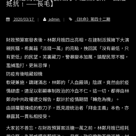
抵抗﹗——長毛】
2020/03/17
admin
《抗命》第四十二期
財政預算案發表後，林鄭月娥四出亮相，在建制派簇擁下大演
親民騷，希冀藉「派錢一萬」的亮點，挽回其「沒有最低，只
有更低」的民望。笑裏藏刀，警暴變本加厲，鎮壓民眾不輟，
濫捕濫打，更無忌憚﹗
防疫背後暗藏殺機
軟硬兼施，躊躇滿志，林鄭的「人血饅頭」陰謀，竟然由於疫
情肆虐，適足以彰顯專制政治的冷血不仁。這一切，都得由林
鄭向中共政權遞交報告，獻計於疫情期間「轉危為機」。
由胡蘿蔔煉成的軟刀子，既見證統治者「拜金主義」本色，亦
暴露其一貫私相授受。
大家若不善忘，在財政預算案派糖一萬之前，林鄭月娥已經耗