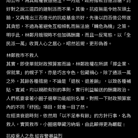
用公帑，為其威權衰頽挹注。一月底，政府撥款百億派糖，討
好對之說三道四的建制派而不果。其後，抗疫無能令她灰頭土
臉，又再推出三百億元的抗疫基金示好，先後以四百億公帑遂
其貪慾，不過為著避免互相傾軋而無法施「轉危為機」之策。
明乎此，林鄭月娥現時不但加碼酬庸，而且一反常態，以「全
民派一萬」收買人心之居心，昭然若揭，更形偽善。
林鄭救市不救人
其實，即使單就財政預算案而論，林鄭政權在所謂「撐企業、
保就業」的幌子下，亦是巧言令色，包藏禍心，除了通派一萬
之外，其餘各種措施，不論是「退稅、退差餉」，以致各種補
貼、寛減，均以親疏有別的準則，實行利益輸送的酬庸政治。
人們祇要拿著小圈子選舉功能組別名單，對照一下財政預算案
內的不同「紓困」項目，就會一目了然。
在經濟衰退時刻，依然用「以不足奉有餘」的方針行事，名為
救人，實質救市，小圈選舉藏污納垢，由此顯得更為齷齪﹗
抗疫乘人之危 緃容警暴益烈