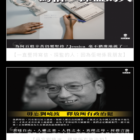
【一直堅持寫信、探監的人：因為佢哋係我朋友】
2021/07/15
【毋忘劉曉波 釋放所有政治犯】