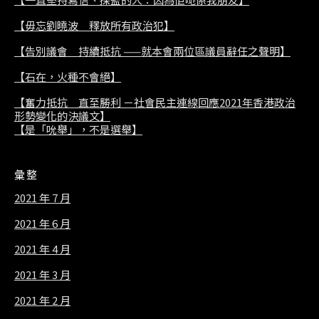
【毋忘劉曉波 釋放所有政治犯】
【告別議會 持續抵抗 ——就本會兩位區議員辭任之聲明】
【石在，火種不會絕】
【奮力抵抗 直至勝利 －社會民主連線回應2021年香港政治
形勢變化的決議文】
【是「吮舉」，不是選舉】
彙整
2021 年 7 月
2021 年 6 月
2021 年 4 月
2021 年 3 月
2021 年 2 月