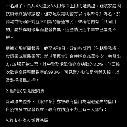
一名男子，合共
4
人違反
8
人限聚令上限而遭票控。雖該家庭因
抗辯最終獲得撤控，但亦足以證明警方以《限聚令》為名，於
商場或街頭針對互不相識的普通市民，聲稱他們有「共同目
的」屬於群組聚集而濫發告票，這些情況近半年來已屢見不
鮮。
根據立場新聞報導，截至
9
月
8
日，政府各部門（包括警務處、
食環署或康民署等）就《限聚令》合共巡查
36
萬多次，共發出
3
,
719
張罰款告票。其中警務處雖佔巡查總數的
3.2%
，但票控
次數竟高達整體數字的
99.8%
，可見警方執法是何等失控，以
及濫權擾民之極。
2.
壓制民怨 迴避問責
除執法失控外，《限聚令》亦被政府借用為迴避過失的借口。
自疫情多次爆發以來，政府在防疫不力上有三大罪行：
A.
救市不救人 懶理基層