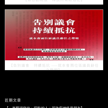
2021/07/15
【告別議會 持續抵抗 ——就本會兩位區議員辭任
之聲明】
2021/07/08
近期文章
【一直堅持寫信、探監的人：因為佢哋係我朋友】