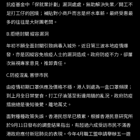
抗疫基金中「保就業計劃」漏洞處處，無助解決失業／開工不
足打工仔的困境；補貼對小商戶而言是杯水車薪，最終受惠最
多的往往是大財團老闆。
B.
拒絕封關 縱容漏洞
年初不願全面封關引致病毒入城外，近日第三波本地疫情爆
發，亦是因縱容免檢疫人士的漏洞造成。政府防疫不力，卻屢
次無視專家意見，推卸責任。
C.
防疫混亂 害慘市民
由疫情初期口罩供應及價格不穩，港人到處為一盒口罩頻撲；
到上月全日禁堂食，打工仔淪落至街邊用膳的亂況，政府防疫
措施總是後知後覺，離地萬丈。
面對種種政策失誤，香港民怨早已積累，根據香港民意研究所
於
9
月
11
日發布的調查結果指出，有超過六成受訪市民不滿香
港政府應付新冠肺炎的表現。今年
4
月職工盟申請舉辦五一遊