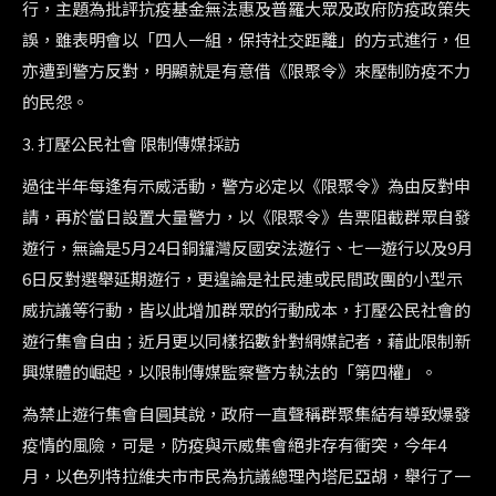
行，主題為批評抗疫基金無法惠及普羅大眾及政府防疫政策失
誤，雖表明會以「四人一組，保持社交距離」的方式進行，但
亦遭到警方反對，明顯就是有意借《限聚令》來壓制防疫不力
的民怨。
3. 打壓公民社會 限制傳媒採訪
過往半年每逢有示威活動，警方必定以《限聚令》為由反對申
請，再於當日設置大量警力，以《限聚令》告票阻截群眾自發
遊行，無論是
5
月
24
日銅鑼灣反國安法遊行、七一遊行以及
9
月
6
日反對選舉延期遊行，更遑論是社民連或民間政團的小型示
威抗議等行動，皆以此增加群眾的行動成本，打壓公民社會的
遊行集會自由；近月更以同樣招數針對網媒記者，藉此限制新
興媒體的崛起，以限制傳媒監察警方執法的「第四權」。
為禁止遊行集會自圓其說，政府一直聲稱群聚集結有導致爆發
疫情的風險，可是，防疫與示威集會絕非存有衝突，今年
4
月，以色列特拉維夫市市民為抗議總理內塔尼亞胡，舉行了一