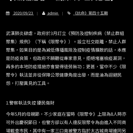
2020/09/23
admin
《抗命》第四十五期
武漢肺炎肆虐，政府於
3
月訂立《預防及控制疾病（禁止群組
聚集）規例》（下稱《限聚令》）。設立社交距離，禁止人群
聚集，如果目的是為減低傳播風險及控制疫情擴散的話，本應
是防疫良策，但政府不願聽從專家意見，拒絕堵塞檢疫漏洞，
再多的本地防疫措施亦會變得徒勞無功；更甚，當中不少《限
聚令》執法並非從保障公眾健康角度出發，而是淪為迴避民
怨，打壓異見的工具。
1.
警察執法失控 擾民傷財
今年
5
月的母親節，不少家庭在當時《限聚令》上限為
8
人時亦
可外出慶祝節日，但警方卻以有人違反限聚令為由進入不同商
場截查市民，其中有一家三口竟被警方指於太古城商場連同另