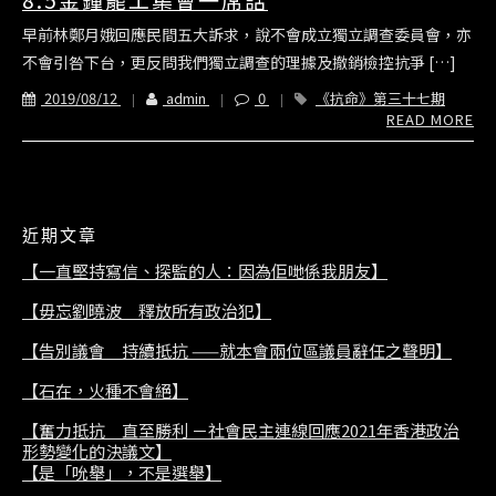
早前林鄭月娥回應民間五大訴求，說不會成立獨立調查委員會，亦
不會引咎下台，更反問我們獨立調查的理據及撤銷檢控抗爭 […]
2019/08/12
admin
0
《抗命》第三十七期
READ MORE
近期文章
【一直堅持寫信、探監的人：因為佢哋係我朋友】
【毋忘劉曉波 釋放所有政治犯】
【告別議會 持續抵抗 ——就本會兩位區議員辭任之聲明】
【石在，火種不會絕】
【奮力抵抗 直至勝利 －社會民主連線回應2021年香港政治
形勢變化的決議文】
【是「吮舉」，不是選舉】