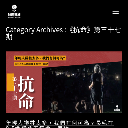
Category Archives :《抗命》第三十七
期
年輕人犧牲太多，我們有何可為﹖長毛在
8.5金鐘罷工集會一席話